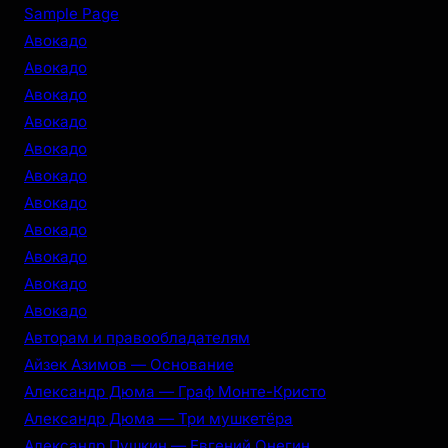
r
Sample Page
c
Авокадо
h
Авокадо
Авокадо
Авокадо
Авокадо
Авокадо
Авокадо
Авокадо
Авокадо
Авокадо
Авокадо
Авторам и правообладателям
Айзек Азимов — Основание
Александр Дюма — Граф Монте-Кристо
Александр Дюма — Три мушкетёра
Александр Пушкин — Евгений Онегин