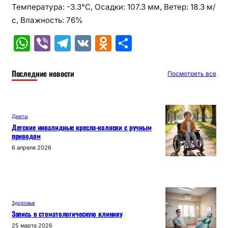
Температура: -3.3°C, Осадки: 107.3 мм, Ветер: 18.3 м/
с, Влажность: 76%
W
Vi
T
V
O
О
h
b
el
K
d
т
at
er
e
n
п
Последние новости
Посмотреть все
s
gr
o
р
A
a
kl
а
Диеты
p
m
a
в
Детские инвалидные кресла-коляски с ручным
приводом
p
s
и
6 апреля 2026
s
т
ni
ь
ki
Здоровье
Запись в стоматологическую клинику
25 марта 2026