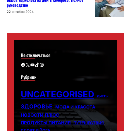
Вызов нарколога на дом в Кемерово: Полное
руководство
22 октября 2024
Не отключаться
Facebook
X
YouTube
TikTok
Instagram
Рубрики
UNCATEGORISED
ДИЕТЫ
ЗДОРОВЬЕ
МОДА И КРАСОТА
НОВОСТИ ПЛЮС
ПРОДУКТЫ ПИТАНИЯ
ПУТЕШЕСТВИЯ
СПОРТ И ЙОГА