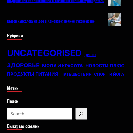
Кодирование от алкоголизма в Кемерово: Полный путеводитель
Вызов нарколога на дом в Кемерово: Полное руководство
Рубрики
UNCATEGORISED
ДИЕТЫ
ЗДОРОВЬЕ
НОВОСТИ ПЛЮС
МОДА И КРАСОТА
ПРОДУКТЫ ПИТАНИЯ
ПУТЕШЕСТВИЯ
СПОРТ И ЙОГА
Метки
Поиск
S
e
Быстрые ссылки
a