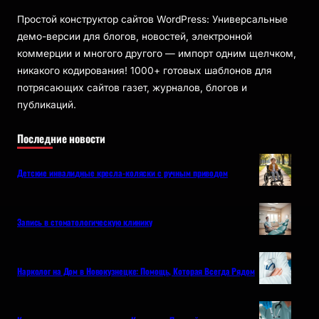
Простой конструктор сайтов WordPress: Универсальные
демо-версии для блогов, новостей, электронной
коммерции и многого другого — импорт одним щелчком,
никакого кодирования! 1000+ готовых шаблонов для
потрясающих сайтов газет, журналов, блогов и
публикаций.
Последние новости
Детские инвалидные кресла-коляски с ручным приводом
Запись в стоматологическую клинику
Нарколог на Дом в Новокузнецке: Помощь, Которая Всегда Рядом