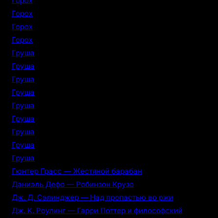
Горох
Горох
Горох
Горох
Груша
Груша
Груша
Груша
Груша
Груша
Груша
Груша
Груша
Гюнтер Грасс — Жестяной барабан
Даниэль Дефо — Робинзон Крузо
Дж. Д. Сэлинджер — Над пропастью во ржи
Дж. К. Роулинг — Гарри Поттер и философский