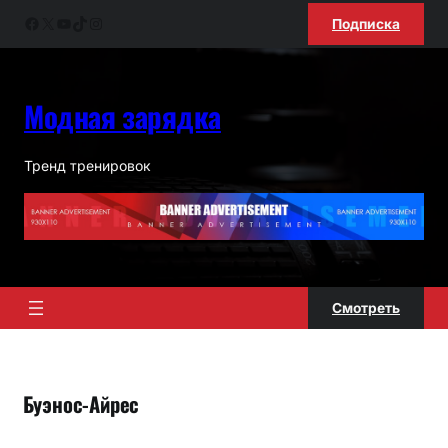
Перейти
Facebook
X
YouTube
TikTok
Instagram
Подписка
к
содержимому
Модная зарядка
Тренд тренировок
Смотреть
Буэнос-Айрес