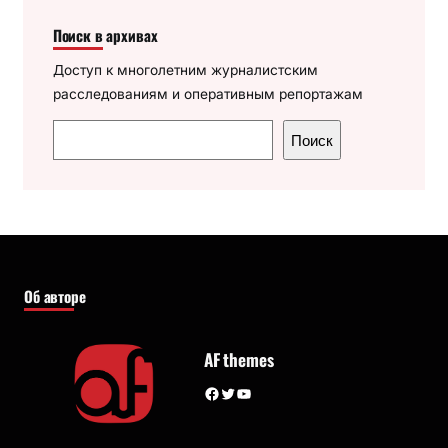
Поиск в архивах
Доступ к многолетним журналистским
расследованиям и оперативным репортажам
П
Поиск
о
и
с
к
Об авторе
AF themes
Facebook
Twitter
YouTube