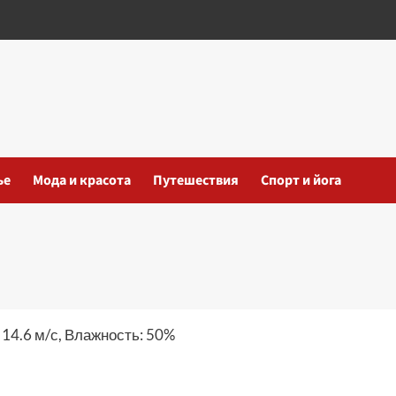
ье
Мода и красота
Путешествия
Спорт и йога
 14.6 м/с, Влажность: 50%
iki
ть