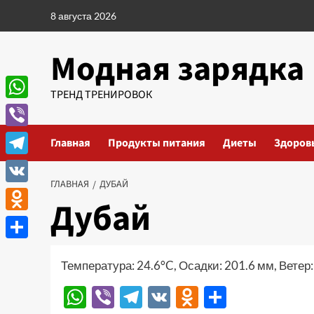
Перейти
8 августа 2026
к
содержимому
Модная зарядка
ТРЕНД ТРЕНИРОВОК
WhatsApp
Viber
Главная
Продукты питания
Диеты
Здоров
Telegram
ГЛАВНАЯ
ДУБАЙ
VK
Дубай
Odnoklassniki
Отправить
Температура: 24.6°C, Осадки: 201.6 мм, Ветер:
WhatsApp
Viber
Telegram
VK
Odnoklassn
Отправи