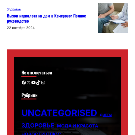
Здоровье
Вызов нарколога на дом в Кемерово: Полное
руководство
22 октября 2024
Не отключаться
Facebook
X
YouTube
TikTok
Instagram
Рубрики
UNCATEGORISED
ДИЕТЫ
ЗДОРОВЬЕ
МОДА И КРАСОТА
НОВОСТИ ПЛЮС