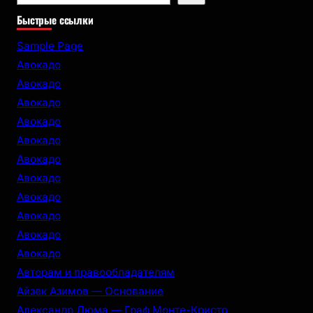
e
Быстрые ссылки
a
r
Sample Page
c
Авокадо
h
Авокадо
Авокадо
Авокадо
Авокадо
Авокадо
Авокадо
Авокадо
Авокадо
Авокадо
Авокадо
Авторам и правообладателям
Айзек Азимов — Основание
Александр Дюма — Граф Монте-Кристо