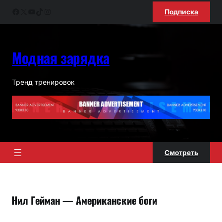
Перейти
Facebook
X
YouTube
TikTok
Instagram
Подписка
к
содержимому
Модная зарядка
Тренд тренировок
Смотреть
Нил Гейман — Американские боги