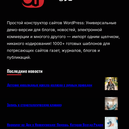
Простой конструктор сайтов WordPress: Универсальные
демо-версии для блогов, новостей, электронной
коммерции и многого другого — импорт одним щелчком,
никакого кодирования! 1000+ готовых шаблонов для
потрясающих сайтов газет, журналов, блогов и
публикаций.
Последние новости
Детские инвалидные кресла-коляски с ручным приводом
Запись в стоматологическую клинику
Нарколог на Дом в Новокузнецке: Помощь, Которая Всегда Рядом