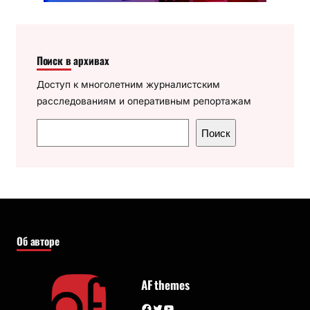
Поиск в архивах
Доступ к многолетним журналистским
расследованиям и оперативным репортажам
П
Поиск
о
и
с
к
Об авторе
AF themes
Facebook
Twitter
YouTube