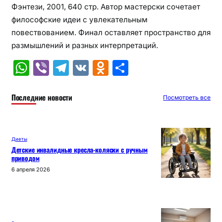
Фэнтези, 2001, 640 стр. Автор мастерски сочетает
философские идеи с увлекательным
повествованием. Финал оставляет пространство для
размышлений и разных интерпретаций.
W
Vi
T
V
O
О
h
b
el
K
d
т
at
er
e
n
п
Последние новости
Посмотреть все
s
gr
o
р
A
a
kl
а
Диеты
p
m
a
в
Детские инвалидные кресла-коляски с ручным
приводом
p
s
и
6 апреля 2026
s
т
ni
ь
ki