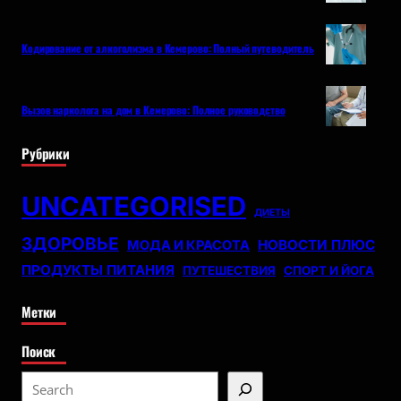
Кодирование от алкоголизма в Кемерово: Полный путеводитель
Вызов нарколога на дом в Кемерово: Полное руководство
Рубрики
UNCATEGORISED
ДИЕТЫ
ЗДОРОВЬЕ
НОВОСТИ ПЛЮС
МОДА И КРАСОТА
ПРОДУКТЫ ПИТАНИЯ
ПУТЕШЕСТВИЯ
СПОРТ И ЙОГА
Метки
Поиск
S