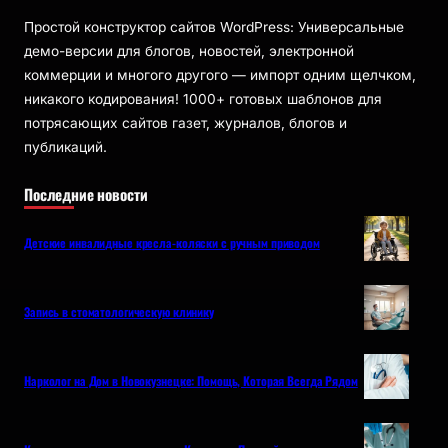
Простой конструктор сайтов WordPress: Универсальные
демо-версии для блогов, новостей, электронной
коммерции и многого другого — импорт одним щелчком,
никакого кодирования! 1000+ готовых шаблонов для
потрясающих сайтов газет, журналов, блогов и
публикаций.
Последние новости
Детские инвалидные кресла-коляски с ручным приводом
Запись в стоматологическую клинику
Нарколог на Дом в Новокузнецке: Помощь, Которая Всегда Рядом