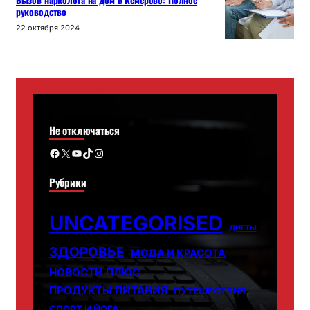
Вызов нарколога на дом в Кемерово: Полное
руководство
22 октября 2024
Не отключаться
Facebook
X
YouTube
TikTok
Instagram
Рубрики
UNCATEGORISED
ДИЕТЫ
ЗДОРОВЬЕ
МОДА И КРАСОТА
НОВОСТИ ПЛЮС
ПРОДУКТЫ ПИТАНИЯ
ПУТЕШЕСТВИЯ
СПОРТ И ЙОГА