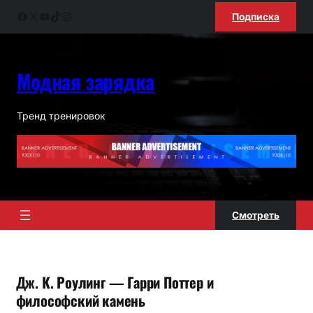
Перейти
Facebook
X
YouTube
TikTok
Instagram
Подписка
к
содержимому
Модная зарядка
Тренд тренировок
Смотреть
Дж. К. Роулинг — Гарри Поттер и
философский камень