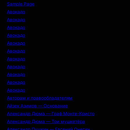
r
Sample Page
c
Авокадо
h
Авокадо
Авокадо
Авокадо
Авокадо
Авокадо
Авокадо
Авокадо
Авокадо
Авокадо
Авокадо
Авторам и правообладателям
Айзек Азимов — Основание
Александр Дюма — Граф Монте-Кристо
Александр Дюма — Три мушкетёра
Александр Пушкин — Евгений Онегин