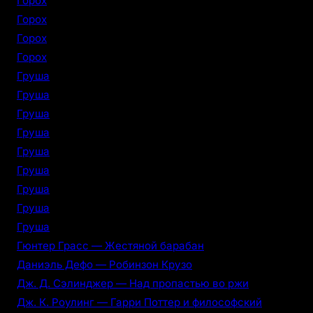
Горох
Горох
Горох
Горох
Груша
Груша
Груша
Груша
Груша
Груша
Груша
Груша
Груша
Гюнтер Грасс — Жестяной барабан
Даниэль Дефо — Робинзон Крузо
Дж. Д. Сэлинджер — Над пропастью во ржи
Дж. К. Роулинг — Гарри Поттер и философский