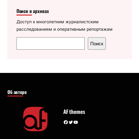
Поиск в архивах
Доступ к многолетним журналистским
расследованиям и оперативным репортажам
П
Поиск
о
и
с
к
Об авторе
AF themes
Facebook
Twitter
YouTube