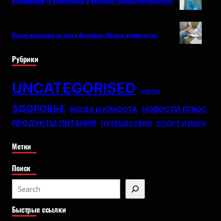
Кодирование от алкоголизма в Кемерово: Полный путеводитель
Вызов нарколога на дом в Кемерово: Полное руководство
Рубрики
UNCATEGORISED
ДИЕТЫ
ЗДОРОВЬЕ
НОВОСТИ ПЛЮС
МОДА И КРАСОТА
ПРОДУКТЫ ПИТАНИЯ
ПУТЕШЕСТВИЯ
СПОРТ И ЙОГА
Метки
Поиск
S
e
Быстрые ссылки
a