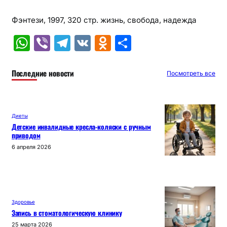
Фэнтези, 1997, 320 стр. жизнь, свобода, надежда
W
Vi
T
V
O
О
h
b
el
K
d
т
at
er
e
n
п
Последние новости
Посмотреть все
s
gr
o
р
A
a
kl
а
Диеты
p
m
a
в
Детские инвалидные кресла-коляски с ручным
приводом
p
s
и
6 апреля 2026
s
т
ni
ь
ki
Здоровье
Запись в стоматологическую клинику
25 марта 2026