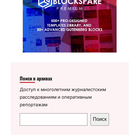
Поиск в архивах
Доступ к многолетним журналистским
расследованиям и оперативным
репортажам
П
Поиск
о
и