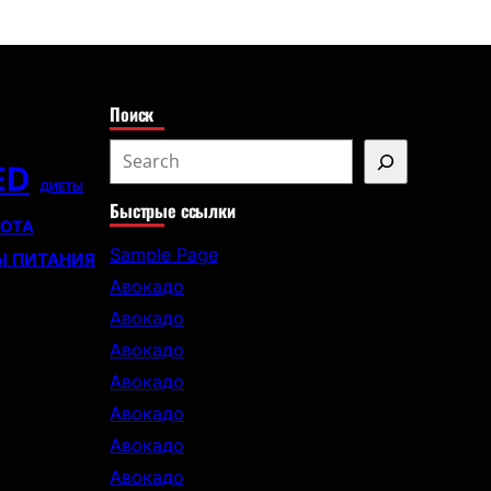
с
к
Поиск
S
ED
e
ДИЕТЫ
Быстрые ссылки
a
СОТА
r
Sample Page
Ы ПИТАНИЯ
c
Авокадо
h
Авокадо
Авокадо
Авокадо
Авокадо
Авокадо
Авокадо