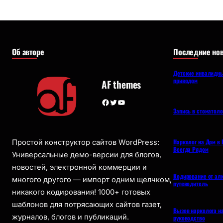
Об авторе
Последние нов
Детские инвалидны
приводом
AF themes
Facebook
Twitter
YouTube
Запись в стоматол
Нарколог на Дом в 
Простой конструктор сайтов WordPress:
Всегда Рядом
Универсальные демо-версии для блогов,
новостей, электронной коммерции и
Кодирование от ал
многого другого — импорт одним щелчком,
путеводитель
никакого кодирования! 1000+ готовых
шаблонов для потрясающих сайтов газет,
Вызов нарколога н
журналов, блогов и публикаций.
руководство