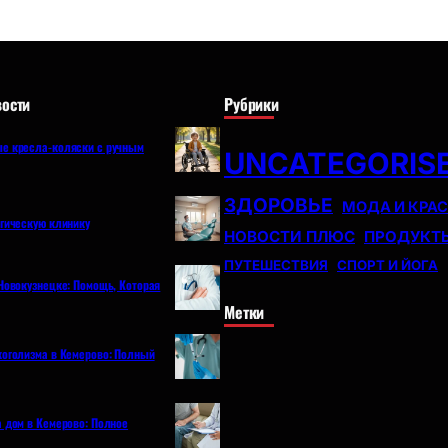
ости
Рубрики
е кресла-коляски с ручным
UNCATEGORIS
ЗДОРОВЬЕ
МОДА И КРА
огическую клинику
НОВОСТИ ПЛЮС
ПРОДУКТ
ПУТЕШЕСТВИЯ
СПОРТ И ЙОГА
Новокузнецке: Помощь, Которая
Метки
коголизма в Кемерово: Полный
а дом в Кемерово: Полное