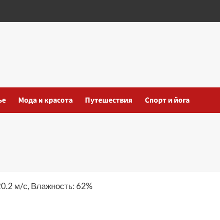
ье
Мода и красота
Путешествия
Спорт и йога
20.2 м/с, Влажность: 62%
iki
ть