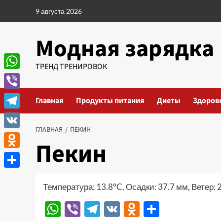
Перейти
9 августа 2026
к
содержимому
Модная зарядка
ТРЕНД ТРЕНИРОВОК
WhatsApp
Viber
Главная
Продукты питания
Диеты
Здоров
Telegram
ГЛАВНАЯ
ПЕКИН
VK
Пекин
Odnoklassniki
Отправить
Температура: 13.8°C, Осадки: 37.7 мм, Ветер: 
WhatsApp
Viber
Telegram
VK
Odnoklassn
Отправи