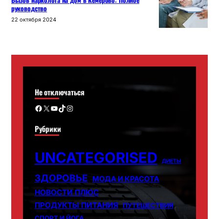
Вызов нарколога на дом в Кемерово: Полное
руководство
22 октября 2024
Не отключаться
Facebook
X
YouTube
TikTok
Instagram
Рубрики
UNCATEGORISED
ДИЕТЫ
ЗДОРОВЬЕ
МОДА И КРАСОТА
НОВОСТИ ПЛЮС
ПРОДУКТЫ ПИТАНИЯ
ПУТЕШЕСТВИЯ
СПОРТ И ЙОГА