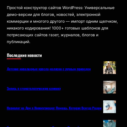
Простой конструктор сайтов WordPress: Универсальные
демо-версии для блогов, новостей, электронной
коммерции и многого другого — импорт одним щелчком,
никакого кодирования! 1000+ готовых шаблонов для
потрясающих сайтов газет, журналов, блогов и
публикаций.
Последние новости
Детские инвалидные кресла-коляски с ручным приводом
Запись в стоматологическую клинику
Нарколог на Дом в Новокузнецке: Помощь, Которая Всегда Рядом