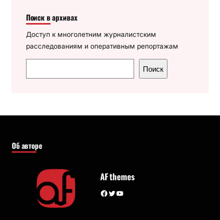
Поиск в архивах
Доступ к многолетним журналистским
расследованиям и оперативным репортажам
П
Поиск
о
и
с
к
Об авторе
AF themes
Facebook
Twitter
YouTube