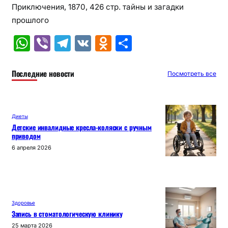
Приключения, 1870, 426 стр. тайны и загадки
прошлого
W
Vi
T
V
O
О
h
b
el
K
d
т
at
er
e
n
п
Последние новости
Посмотреть все
s
gr
o
р
A
a
kl
а
Диеты
p
m
a
в
Детские инвалидные кресла-коляски с ручным
приводом
p
s
и
6 апреля 2026
s
т
ni
ь
ki
Здоровье
Запись в стоматологическую клинику
25 марта 2026