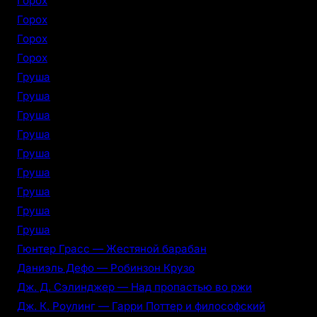
Горох
Горох
Горох
Горох
Груша
Груша
Груша
Груша
Груша
Груша
Груша
Груша
Груша
Гюнтер Грасс — Жестяной барабан
Даниэль Дефо — Робинзон Крузо
Дж. Д. Сэлинджер — Над пропастью во ржи
Дж. К. Роулинг — Гарри Поттер и философский