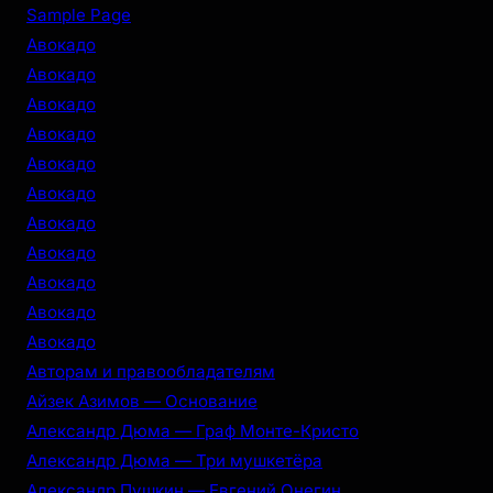
r
Sample Page
c
Авокадо
h
Авокадо
Авокадо
Авокадо
Авокадо
Авокадо
Авокадо
Авокадо
Авокадо
Авокадо
Авокадо
Авторам и правообладателям
Айзек Азимов — Основание
Александр Дюма — Граф Монте-Кристо
Александр Дюма — Три мушкетёра
Александр Пушкин — Евгений Онегин