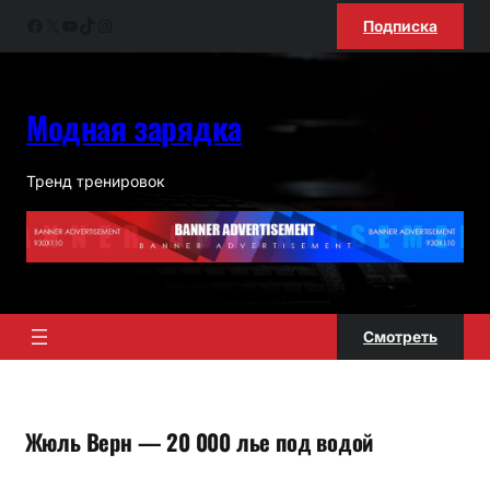
Перейти
Facebook
X
YouTube
TikTok
Instagram
Подписка
к
содержимому
Модная зарядка
Тренд тренировок
Смотреть
Жюль Верн — 20 000 лье под водой