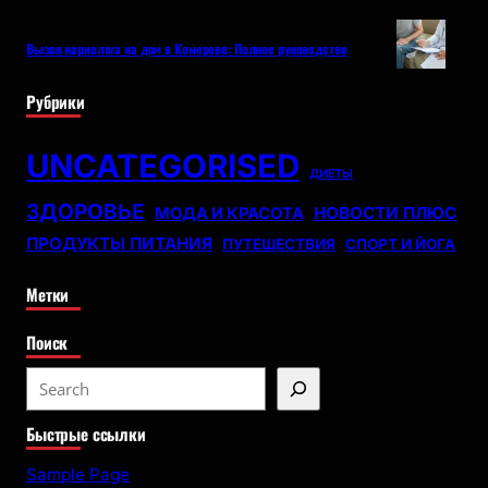
Вызов нарколога на дом в Кемерово: Полное руководство
Рубрики
UNCATEGORISED
ДИЕТЫ
ЗДОРОВЬЕ
НОВОСТИ ПЛЮС
МОДА И КРАСОТА
ПРОДУКТЫ ПИТАНИЯ
ПУТЕШЕСТВИЯ
СПОРТ И ЙОГА
Метки
Поиск
S
e
Быстрые ссылки
a
r
Sample Page