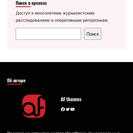
Поиск в архивах
Доступ к многолетним журналистским
расследованиям и оперативным репортажам
П
Поиск
о
и
с
к
Об авторе
AF themes
Facebook
Twitter
YouTube