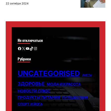
22 октября 2024
Не отключаться
Facebook
X
YouTube
TikTok
Instagram
Рубрики
UNCATEGORISED
ДИЕТЫ
ЗДОРОВЬЕ
МОДА И КРАСОТА
НОВОСТИ ПЛЮС
ПРОДУКТЫ ПИТАНИЯ
ПУТЕШЕСТВИЯ
СПОРТ И ЙОГА