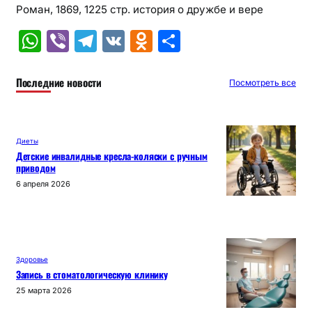
Роман, 1869, 1225 стр. история о дружбе и вере
W
Vi
T
V
O
О
h
b
el
K
d
т
at
er
e
n
п
Последние новости
Посмотреть все
s
gr
o
р
A
a
kl
а
Диеты
p
m
a
в
Детские инвалидные кресла-коляски с ручным
приводом
p
s
и
6 апреля 2026
s
т
ni
ь
ki
Здоровье
Запись в стоматологическую клинику
25 марта 2026