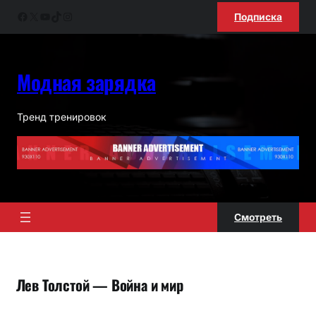
Перейти
Facebook
X
YouTube
TikTok
Instagram
Подписка
к
содержимому
Модная зарядка
Тренд тренировок
Смотреть
Лев Толстой — Война и мир