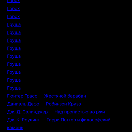
Горох
Горох
Горох
Груша
Груша
Груша
Груша
Груша
Груша
Груша
Груша
Груша
Гюнтер Грасс — Жестяной барабан
Даниэль Дефо — Робинзон Крузо
Дж. Д. Сэлинджер — Над пропастью во ржи
Дж. К. Роулинг — Гарри Поттер и философский
камень