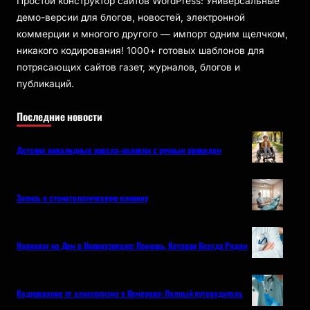
Простой конструктор сайтов WordPress: Универсальные
демо-версии для блогов, новостей, электронной
коммерции и многого другого — импорт одним щелчком,
никакого кодирования! 1000+ готовых шаблонов для
потрясающих сайтов газет, журналов, блогов и
публикаций.
Последние новости
Детские инвалидные кресла-коляски с ручным приводом
Запись в стоматологическую клинику
Нарколог на Дом в Новокузнецке: Помощь, Которая Всегда Рядом
Кодирование от алкоголизма в Кемерово: Полный путеводитель