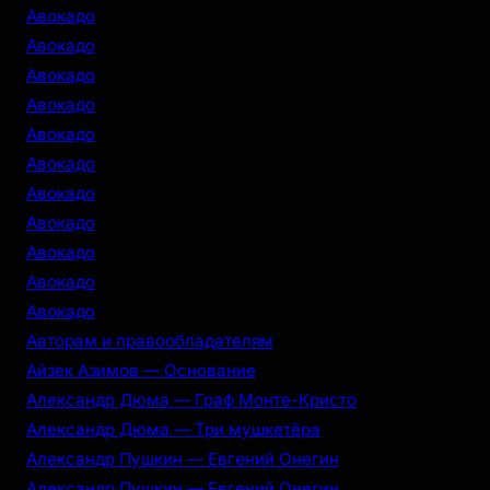
c
Авокадо
h
Авокадо
Авокадо
Авокадо
Авокадо
Авокадо
Авокадо
Авокадо
Авокадо
Авокадо
Авокадо
Авторам и правообладателям
Айзек Азимов — Основание
Александр Дюма — Граф Монте-Кристо
Александр Дюма — Три мушкетёра
Александр Пушкин — Евгений Онегин
Александр Пушкин — Евгений Онегин