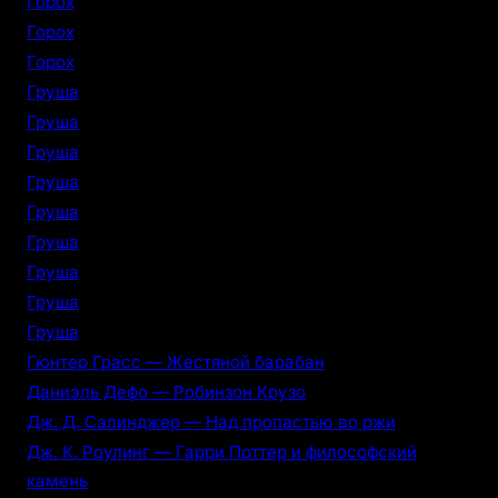
Горох
Горох
Горох
Груша
Груша
Груша
Груша
Груша
Груша
Груша
Груша
Груша
Гюнтер Грасс — Жестяной барабан
Даниэль Дефо — Робинзон Крузо
Дж. Д. Сэлинджер — Над пропастью во ржи
Дж. К. Роулинг — Гарри Поттер и философский
камень