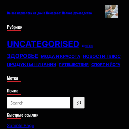
Вызов нарколога на дом в Кемерово: Полное руководство
Рубрики
UNCATEGORISED
ДИЕТЫ
ЗДОРОВЬЕ
НОВОСТИ ПЛЮС
МОДА И КРАСОТА
ПРОДУКТЫ ПИТАНИЯ
ПУТЕШЕСТВИЯ
СПОРТ И ЙОГА
Метки
Поиск
S
e
Быстрые ссылки
a
r
Sample Page