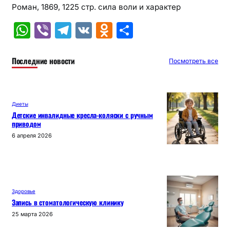
Роман, 1869, 1225 стр. сила воли и характер
W
Vi
T
V
O
О
h
b
el
K
d
т
at
er
e
n
п
Последние новости
Посмотреть все
s
gr
o
р
A
a
kl
а
Диеты
p
m
a
в
Детские инвалидные кресла-коляски с ручным
приводом
p
s
и
6 апреля 2026
s
т
ni
ь
ki
Здоровье
Запись в стоматологическую клинику
25 марта 2026