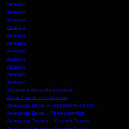
c
Авокадо
h
Авокадо
Авокадо
Авокадо
Авокадо
Авокадо
Авокадо
Авокадо
Авокадо
Авокадо
Авокадо
Авторам и правообладателям
Айзек Азимов — Основание
Александр Дюма — Граф Монте-Кристо
Александр Дюма — Три мушкетёра
Александр Пушкин — Евгений Онегин
Александр Пушкин — Евгений Онегин