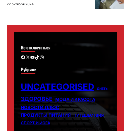
22 октября 2024
Не отключаться
Facebook
X
YouTube
TikTok
Instagram
Рубрики
UNCATEGORISED
ДИЕТЫ
ЗДОРОВЬЕ
МОДА И КРАСОТА
НОВОСТИ ПЛЮС
ПРОДУКТЫ ПИТАНИЯ
ПУТЕШЕСТВИЯ
СПОРТ И ЙОГА