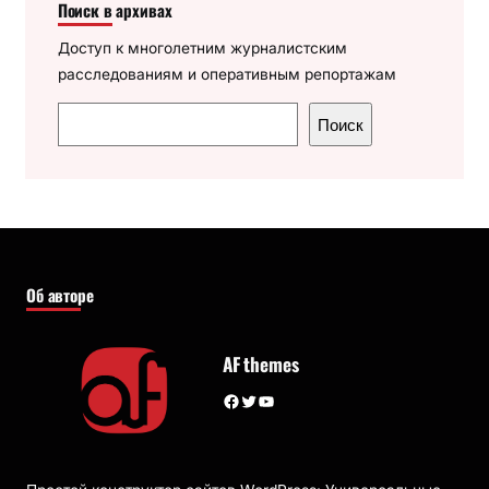
Поиск в архивах
Доступ к многолетним журналистским
расследованиям и оперативным репортажам
П
Поиск
о
и
с
к
Об авторе
AF themes
Facebook
Twitter
YouTube