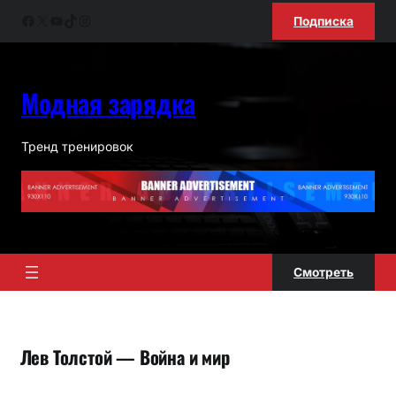
Перейти
Facebook
X
YouTube
TikTok
Instagram
Подписка
к
содержимому
Модная зарядка
Тренд тренировок
Смотреть
Лев Толстой — Война и мир