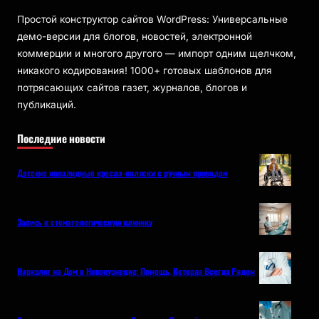
Простой конструктор сайтов WordPress: Универсальные
демо-версии для блогов, новостей, электронной
коммерции и многого другого — импорт одним щелчком,
никакого кодирования! 1000+ готовых шаблонов для
потрясающих сайтов газет, журналов, блогов и
публикаций.
Последние новости
Детские инвалидные кресла-коляски с ручным приводом
Запись в стоматологическую клинику
Нарколог на Дом в Новокузнецке: Помощь, Которая Всегда Рядом