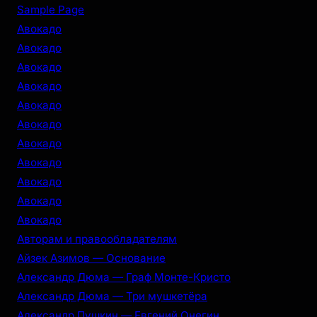
r
Sample Page
c
Авокадо
h
Авокадо
Авокадо
Авокадо
Авокадо
Авокадо
Авокадо
Авокадо
Авокадо
Авокадо
Авокадо
Авторам и правообладателям
Айзек Азимов — Основание
Александр Дюма — Граф Монте-Кристо
Александр Дюма — Три мушкетёра
Александр Пушкин — Евгений Онегин