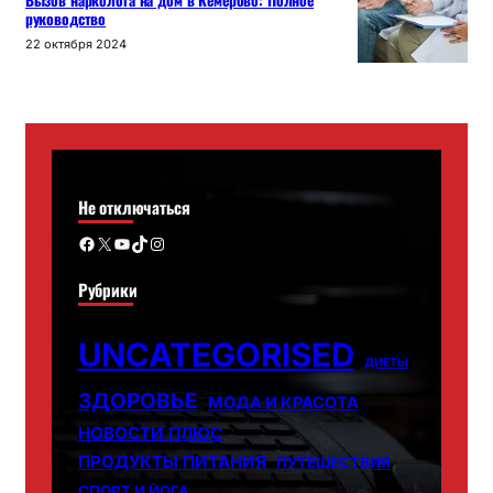
Вызов нарколога на дом в Кемерово: Полное
руководство
22 октября 2024
Не отключаться
Facebook
X
YouTube
TikTok
Instagram
Рубрики
UNCATEGORISED
ДИЕТЫ
ЗДОРОВЬЕ
МОДА И КРАСОТА
НОВОСТИ ПЛЮС
ПРОДУКТЫ ПИТАНИЯ
ПУТЕШЕСТВИЯ
СПОРТ И ЙОГА