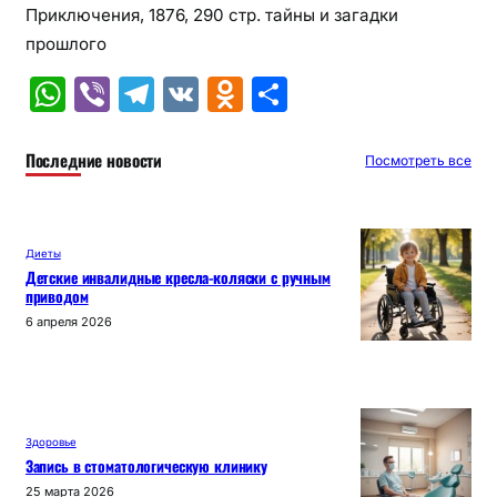
Приключения, 1876, 290 стр. тайны и загадки
прошлого
W
Vi
T
V
O
О
h
b
el
K
d
т
at
er
e
n
п
Последние новости
Посмотреть все
s
gr
o
р
A
a
kl
а
Диеты
p
m
a
в
Детские инвалидные кресла-коляски с ручным
приводом
p
s
и
6 апреля 2026
s
т
ni
ь
ki
Здоровье
Запись в стоматологическую клинику
25 марта 2026