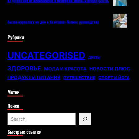
Кодирование от алкоголизма в Кемерово: Полный путеводитель
Вызов нарколога на дом в Кемерово: Полное руководство
Рубрики
UNCATEGORISED
ДИЕТЫ
ЗДОРОВЬЕ
НОВОСТИ ПЛЮС
МОДА И КРАСОТА
ПРОДУКТЫ ПИТАНИЯ
ПУТЕШЕСТВИЯ
СПОРТ И ЙОГА
Метки
Поиск
S
e
Быстрые ссылки
a