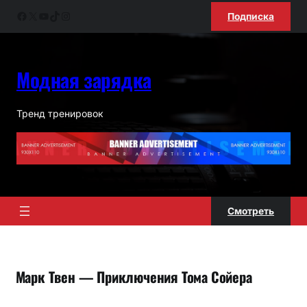
Перейти
Facebook
X
YouTube
TikTok
Instagram
Подписка
к
содержимому
Модная зарядка
Тренд тренировок
Смотреть
Марк Твен — Приключения Тома Сойера