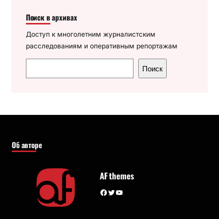
Поиск в архивах
Доступ к многолетним журналистским
расследованиям и оперативным репортажам
П
Поиск
о
и
с
к
Об авторе
AF themes
Facebook
Twitter
YouTube