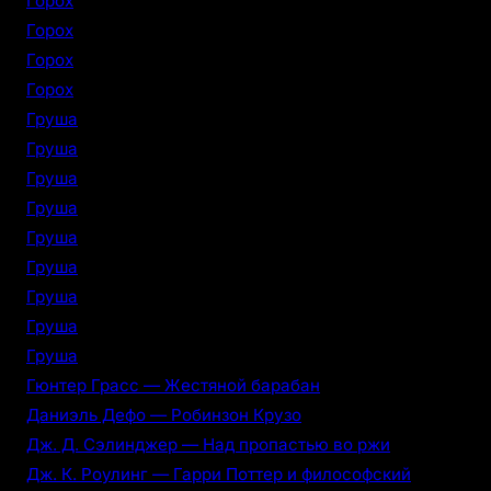
Горох
Горох
Горох
Горох
Груша
Груша
Груша
Груша
Груша
Груша
Груша
Груша
Груша
Гюнтер Грасс — Жестяной барабан
Даниэль Дефо — Робинзон Крузо
Дж. Д. Сэлинджер — Над пропастью во ржи
Дж. К. Роулинг — Гарри Поттер и философский