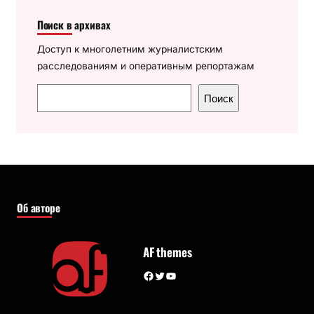
Поиск в архивах
Доступ к многолетним журналистским
расследованиям и оперативным репортажам
П
Поиск
о
и
с
к
Об авторе
AF themes
Facebook
Twitter
YouTube