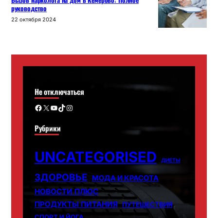
Вызов нарколога на дом в Кемерово: Полное
руководство
22 октября 2024
Не отключаться
Facebook
X
YouTube
TikTok
Instagram
Рубрики
UNCATEGORISED
ДИЕТЫ
ЗДОРОВЬЕ
МОДА И КРАСОТА
НОВОСТИ ПЛЮС
ПРОДУКТЫ ПИТАНИЯ
ПУТЕШЕСТВИЯ
СПОРТ И ЙОГА