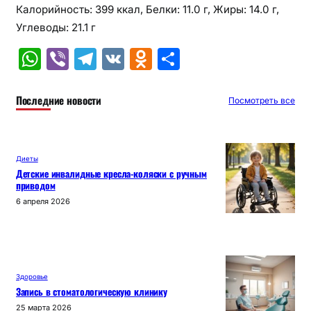
Калорийность: 399 ккал, Белки: 11.0 г, Жиры: 14.0 г,
Углеводы: 21.1 г
W
Vi
T
V
O
О
h
b
el
K
d
т
at
er
e
n
п
Последние новости
Посмотреть все
s
gr
o
р
A
a
kl
а
Диеты
p
m
a
в
Детские инвалидные кресла-коляски с ручным
приводом
p
s
и
6 апреля 2026
s
т
ni
ь
ki
Здоровье
Запись в стоматологическую клинику
25 марта 2026