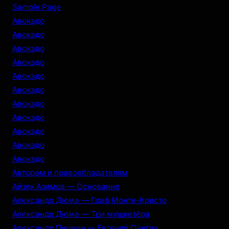
r
Sample Page
c
Авокадо
h
Авокадо
Авокадо
Авокадо
Авокадо
Авокадо
Авокадо
Авокадо
Авокадо
Авокадо
Авокадо
Авторам и правообладателям
Айзек Азимов — Основание
Александр Дюма — Граф Монте-Кристо
Александр Дюма — Три мушкетёра
Александр Пушкин — Евгений Онегин