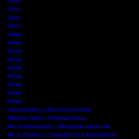
Горох
Горох
Горох
Горох
Груша
Груша
Груша
Груша
Груша
Груша
Груша
Груша
Груша
Гюнтер Грасс — Жестяной барабан
Даниэль Дефо — Робинзон Крузо
Дж. Д. Сэлинджер — Над пропастью во ржи
Дж. К. Роулинг — Гарри Поттер и философский