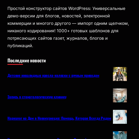
Простой конструктор сайтов WordPress: Универсальные
демо-версии для блогов, новостей, электронной
коммерции и многого другого — импорт одним щелчком,
никакого кодирования! 1000+ готовых шаблонов для
потрясающих сайтов газет, журналов, блогов и
публикаций.
Последние новости
Детские инвалидные кресла-коляски с ручным приводом
Запись в стоматологическую клинику
Нарколог на Дом в Новокузнецке: Помощь, Которая Всегда Рядом