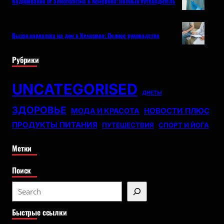
Кодирование от алкоголизма в Кемерово: Полный путеводитель
Вызов нарколога на дом в Кемерово: Полное руководство
Рубрики
UNCATEGORISED
ДИЕТЫ
ЗДОРОВЬЕ
НОВОСТИ ПЛЮС
МОДА И КРАСОТА
ПРОДУКТЫ ПИТАНИЯ
ПУТЕШЕСТВИЯ
СПОРТ И ЙОГА
Метки
Поиск
S
e
Быстрые ссылки
a