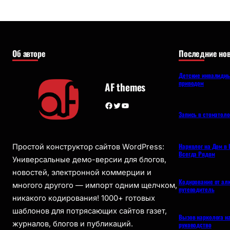
Об авторе
Последние нов
Детские инвалидны
приводом
AF themes
Facebook
Twitter
YouTube
Запись в стоматол
Нарколог на Дом в 
Простой конструктор сайтов WordPress:
Всегда Рядом
Универсальные демо-версии для блогов,
новостей, электронной коммерции и
Кодирование от ал
многого другого — импорт одним щелчком,
путеводитель
никакого кодирования! 1000+ готовых
шаблонов для потрясающих сайтов газет,
Вызов нарколога н
журналов, блогов и публикаций.
руководство