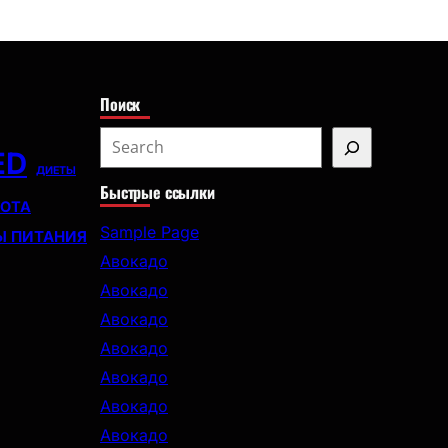
с
к
Поиск
S
ED
e
ДИЕТЫ
Быстрые ссылки
a
СОТА
r
Sample Page
Ы ПИТАНИЯ
c
Авокадо
h
Авокадо
Авокадо
Авокадо
Авокадо
Авокадо
Авокадо