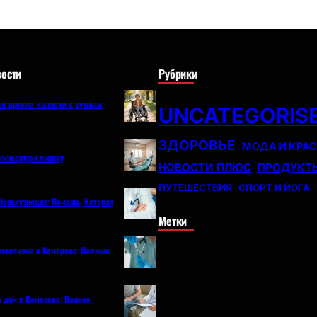
ости
Рубрики
е кресла-коляски с ручным
UNCATEGORIS
ЗДОРОВЬЕ
МОДА И КРА
огическую клинику
НОВОСТИ ПЛЮС
ПРОДУКТ
ПУТЕШЕСТВИЯ
СПОРТ И ЙОГА
Новокузнецке: Помощь, Которая
Метки
коголизма в Кемерово: Полный
а дом в Кемерово: Полное