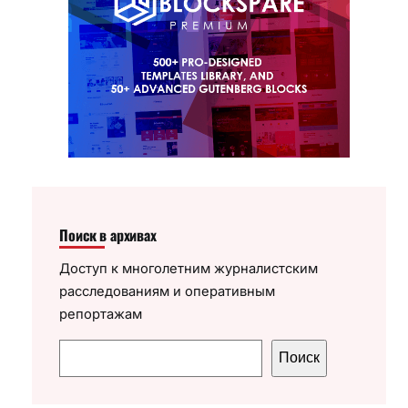
Поиск в архивах
Доступ к многолетним журналистским
расследованиям и оперативным
репортажам
П
Поиск
о
и