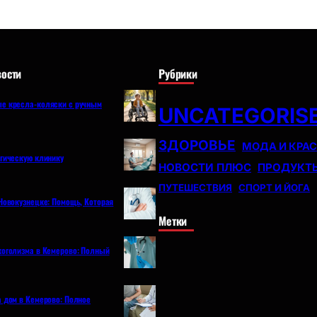
ости
Рубрики
е кресла-коляски с ручным
UNCATEGORIS
ЗДОРОВЬЕ
МОДА И КРА
огическую клинику
НОВОСТИ ПЛЮС
ПРОДУКТ
ПУТЕШЕСТВИЯ
СПОРТ И ЙОГА
Новокузнецке: Помощь, Которая
Метки
коголизма в Кемерово: Полный
а дом в Кемерово: Полное