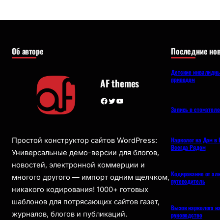
Об авторе
Последние нов
Детские инвалидны
приводом
AF themes
Facebook
Twitter
YouTube
Запись в стоматол
Нарколог на Дом в 
Простой конструктор сайтов WordPress:
Всегда Рядом
Универсальные демо-версии для блогов,
новостей, электронной коммерции и
Кодирование от ал
многого другого — импорт одним щелчком,
путеводитель
никакого кодирования! 1000+ готовых
шаблонов для потрясающих сайтов газет,
Вызов нарколога н
журналов, блогов и публикаций.
руководство