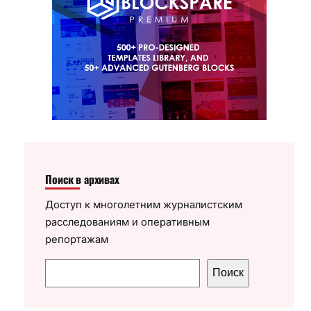
Поиск в архивах
Доступ к многолетним журналистским
расследованиям и оперативным
репортажам
П
Поиск
о
и