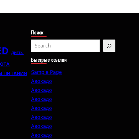
с
к
Поиск
S
ED
e
ДИЕТЫ
Быстрые ссылки
a
СОТА
r
Sample Page
Ы ПИТАНИЯ
c
Авокадо
h
Авокадо
Авокадо
Авокадо
Авокадо
Авокадо
Авокадо