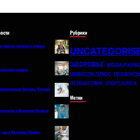
ости
Рубрики
е кресла-коляски с ручным
UNCATEGORIS
ЗДОРОВЬЕ
МОДА И КРА
огическую клинику
НОВОСТИ ПЛЮС
ПРОДУКТ
ПУТЕШЕСТВИЯ
СПОРТ И ЙОГА
Новокузнецке: Помощь, Которая
Метки
коголизма в Кемерово: Полный
а дом в Кемерово: Полное