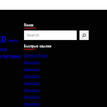
с
к
Поиск
S
ED
e
ДИЕТЫ
Быстрые ссылки
a
СОТА
r
Sample Page
Ы ПИТАНИЯ
c
Авокадо
h
Авокадо
Авокадо
Авокадо
Авокадо
Авокадо
Авокадо