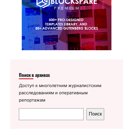
Поиск в архивах
Доступ к многолетним журналистским
расследованиям и оперативным
репортажам
П
Поиск
о
и