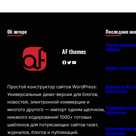
Об авторе
Последние нов
Детские инвалидны
приводом
AF themes
Facebook
Twitter
YouTube
Запись в стоматол
Нарколог на Дом в 
Простой конструктор сайтов WordPress:
Всегда Рядом
Универсальные демо-версии для блогов,
новостей, электронной коммерции и
Кодирование от ал
многого другого — импорт одним щелчком,
путеводитель
никакого кодирования! 1000+ готовых
шаблонов для потрясающих сайтов газет,
Вызов нарколога н
журналов, блогов и публикаций.
руководство