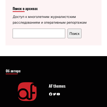
Поиск в архивах
Доступ к многолетним журналистским
расследованиям и оперативным репортажам
П
Поиск
о
и
с
к
Об авторе
AF themes
Facebook
Twitter
YouTube