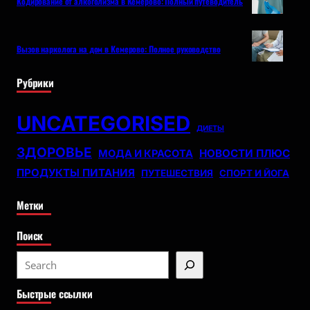
Кодирование от алкоголизма в Кемерово: Полный путеводитель
Вызов нарколога на дом в Кемерово: Полное руководство
Рубрики
UNCATEGORISED
ДИЕТЫ
ЗДОРОВЬЕ
НОВОСТИ ПЛЮС
МОДА И КРАСОТА
ПРОДУКТЫ ПИТАНИЯ
ПУТЕШЕСТВИЯ
СПОРТ И ЙОГА
Метки
Поиск
S
e
Быстрые ссылки
a