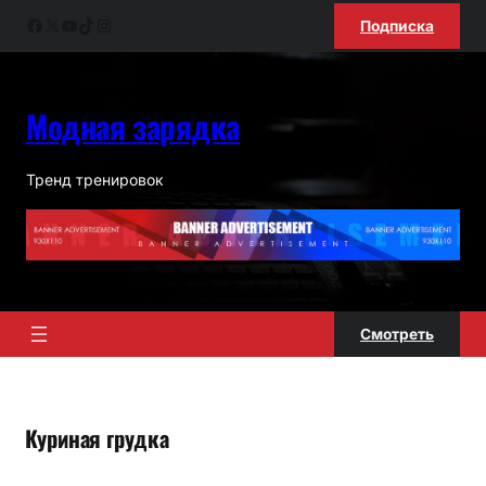
Перейти
Facebook
X
YouTube
TikTok
Instagram
Подписка
к
содержимому
Модная зарядка
Тренд тренировок
Смотреть
Куриная грудка