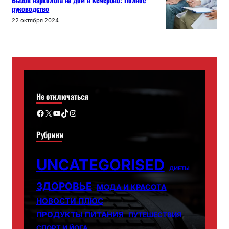
Вызов нарколога на дом в Кемерово: Полное
руководство
22 октября 2024
Не отключаться
Facebook
X
YouTube
TikTok
Instagram
Рубрики
UNCATEGORISED
ДИЕТЫ
ЗДОРОВЬЕ
МОДА И КРАСОТА
НОВОСТИ ПЛЮС
ПРОДУКТЫ ПИТАНИЯ
ПУТЕШЕСТВИЯ
СПОРТ И ЙОГА