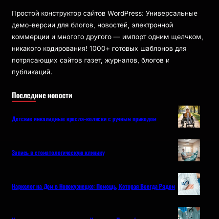
Простой конструктор сайтов WordPress: Универсальные
демо-версии для блогов, новостей, электронной
коммерции и многого другого — импорт одним щелчком,
никакого кодирования! 1000+ готовых шаблонов для
потрясающих сайтов газет, журналов, блогов и
публикаций.
Последние новости
Детские инвалидные кресла-коляски с ручным приводом
Запись в стоматологическую клинику
Нарколог на Дом в Новокузнецке: Помощь, Которая Всегда Рядом