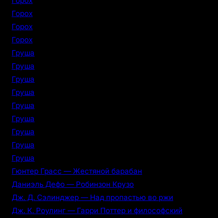
Горох
Горох
Горох
Горох
Груша
Груша
Груша
Груша
Груша
Груша
Груша
Груша
Груша
Гюнтер Грасс — Жестяной барабан
Даниэль Дефо — Робинзон Крузо
Дж. Д. Сэлинджер — Над пропастью во ржи
Дж. К. Роулинг — Гарри Поттер и философский