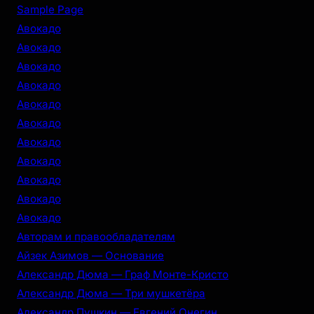
r
Sample Page
c
Авокадо
h
Авокадо
Авокадо
Авокадо
Авокадо
Авокадо
Авокадо
Авокадо
Авокадо
Авокадо
Авокадо
Авторам и правообладателям
Айзек Азимов — Основание
Александр Дюма — Граф Монте-Кристо
Александр Дюма — Три мушкетёра
Александр Пушкин — Евгений Онегин