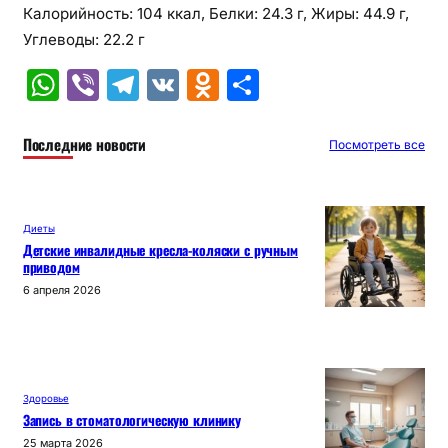
Калорийность: 104 ккал, Белки: 24.3 г, Жиры: 44.9 г,
Углеводы: 22.2 г
W
Vi
T
V
O
О
h
b
el
K
d
т
at
er
e
n
п
Последние новости
Посмотреть все
s
gr
o
р
A
a
kl
а
Диеты
p
m
a
в
Детские инвалидные кресла-коляски с ручным
приводом
p
s
и
6 апреля 2026
s
т
ni
ь
ki
Здоровье
Запись в стоматологическую клинику
25 марта 2026