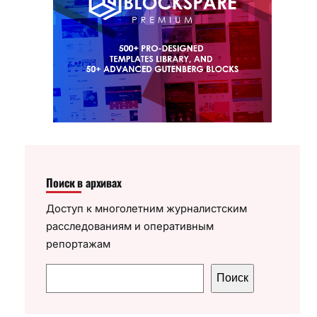
Поиск в архивах
Доступ к многолетним журналистским
расследованиям и оперативным
репортажам
П
Поиск
о
и