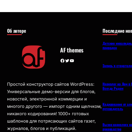
Об авторе
Последние нов
Детские инвалидны
приводом
AF themes
Facebook
Twitter
YouTube
Запись в стоматол
Нарколог на Дом в 
Простой конструктор сайтов WordPress:
Всегда Рядом
Универсальные демо-версии для блогов,
новостей, электронной коммерции и
Кодирование от ал
многого другого — импорт одним щелчком,
путеводитель
никакого кодирования! 1000+ готовых
шаблонов для потрясающих сайтов газет,
Вызов нарколога н
журналов, блогов и публикаций.
руководство