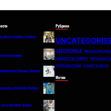
ости
Рубрики
е кресла-коляски с ручным
UNCATEGORIS
ЗДОРОВЬЕ
МОДА И КРА
огическую клинику
НОВОСТИ ПЛЮС
ПРОДУКТ
ПУТЕШЕСТВИЯ
СПОРТ И ЙОГА
Новокузнецке: Помощь, Которая
Метки
коголизма в Кемерово: Полный
а дом в Кемерово: Полное