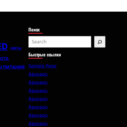
с
к
Поиск
S
ED
e
ДИЕТЫ
Быстрые ссылки
a
СОТА
r
Sample Page
Ы ПИТАНИЯ
c
Авокадо
h
Авокадо
Авокадо
Авокадо
Авокадо
Авокадо
Авокадо