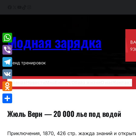
Перейти
Facebook
X
YouTube
TikTok
Instagram
к
содержимому
Модная зарядка
WhatsApp
Viber
Тренд тренировок
Telegram
Главная
Новости
Мир
Бизнес
Образ жизни
О нас
Контакт
VK
Odnoklassniki
Отправить
Жюль Верн — 20 000 лье под водой
Приключения, 1870, 426 стр. жажда знаний и открыт