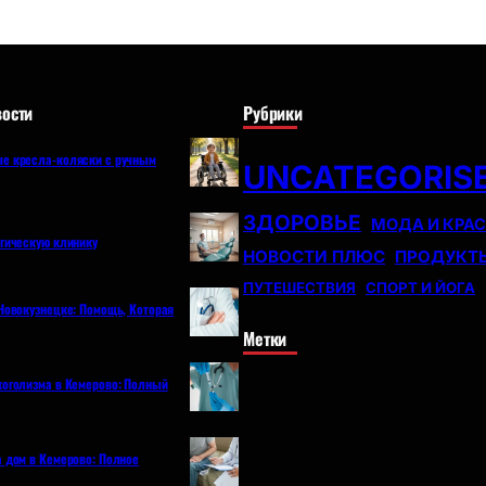
ости
Рубрики
е кресла-коляски с ручным
UNCATEGORIS
ЗДОРОВЬЕ
МОДА И КРА
огическую клинику
НОВОСТИ ПЛЮС
ПРОДУКТ
ПУТЕШЕСТВИЯ
СПОРТ И ЙОГА
Новокузнецке: Помощь, Которая
Метки
коголизма в Кемерово: Полный
а дом в Кемерово: Полное