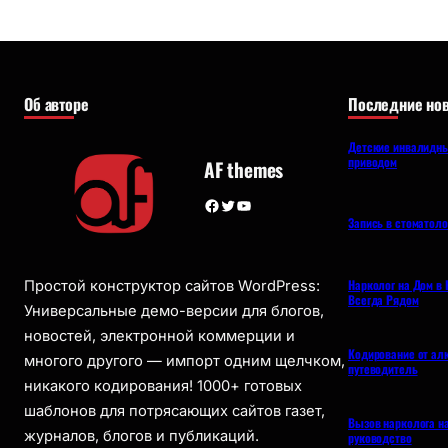
Об авторе
Последние нов
Детские инвалидны
приводом
AF themes
Facebook
Twitter
YouTube
Запись в стоматол
Нарколог на Дом в 
Простой конструктор сайтов WordPress:
Всегда Рядом
Универсальные демо-версии для блогов,
новостей, электронной коммерции и
Кодирование от ал
многого другого — импорт одним щелчком,
путеводитель
никакого кодирования! 1000+ готовых
шаблонов для потрясающих сайтов газет,
Вызов нарколога н
журналов, блогов и публикаций.
руководство