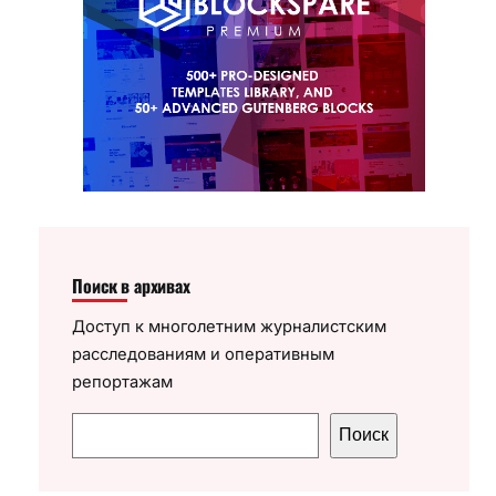
Поиск в архивах
Доступ к многолетним журналистским
расследованиям и оперативным
репортажам
П
Поиск
о
и