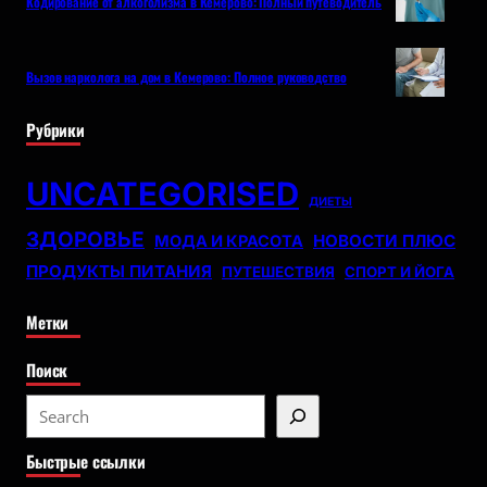
Кодирование от алкоголизма в Кемерово: Полный путеводитель
Вызов нарколога на дом в Кемерово: Полное руководство
Рубрики
UNCATEGORISED
ДИЕТЫ
ЗДОРОВЬЕ
НОВОСТИ ПЛЮС
МОДА И КРАСОТА
ПРОДУКТЫ ПИТАНИЯ
ПУТЕШЕСТВИЯ
СПОРТ И ЙОГА
Метки
Поиск
S
e
Быстрые ссылки
a