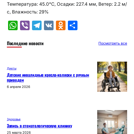
Температура: 45.0°C, Осадки: 227.4 мм, Ветер: 2.2 м/
с, Влажность: 29%
W
Vi
T
V
O
О
h
b
el
K
d
т
at
er
e
n
п
Последние новости
Посмотреть все
s
gr
o
р
A
a
kl
а
Диеты
p
m
a
в
Детские инвалидные кресла-коляски с ручным
приводом
p
s
и
6 апреля 2026
s
т
ni
ь
ki
Здоровье
Запись в стоматологическую клинику
25 марта 2026