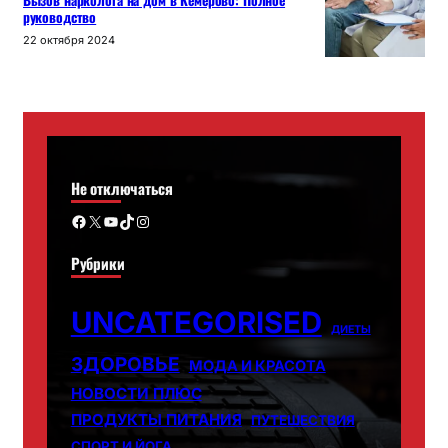
Вызов нарколога на дом в Кемерово: Полное
руководство
22 октября 2024
Не отключаться
Facebook
X
YouTube
TikTok
Instagram
Рубрики
UNCATEGORISED
ДИЕТЫ
ЗДОРОВЬЕ
МОДА И КРАСОТА
НОВОСТИ ПЛЮС
ПРОДУКТЫ ПИТАНИЯ
ПУТЕШЕСТВИЯ
СПОРТ И ЙОГА