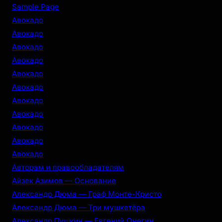
r
Sample Page
c
Авокадо
h
Авокадо
Авокадо
Авокадо
Авокадо
Авокадо
Авокадо
Авокадо
Авокадо
Авокадо
Авокадо
Авторам и правообладателям
Айзек Азимов — Основание
Александр Дюма — Граф Монте-Кристо
Александр Дюма — Три мушкетёра
Александр Пушкин — Евгений Онегин