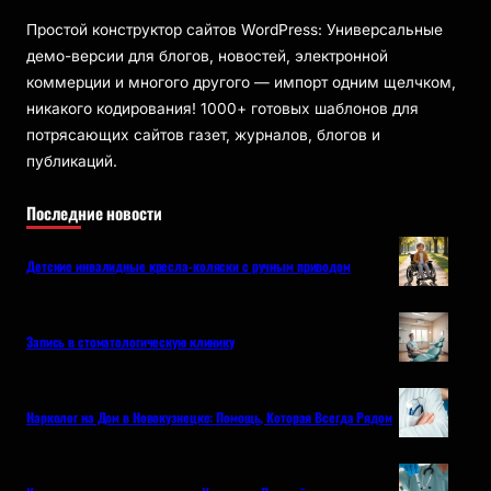
Простой конструктор сайтов WordPress: Универсальные
демо-версии для блогов, новостей, электронной
коммерции и многого другого — импорт одним щелчком,
никакого кодирования! 1000+ готовых шаблонов для
потрясающих сайтов газет, журналов, блогов и
публикаций.
Последние новости
Детские инвалидные кресла-коляски с ручным приводом
Запись в стоматологическую клинику
Нарколог на Дом в Новокузнецке: Помощь, Которая Всегда Рядом