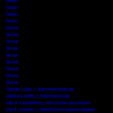
Горох
Горох
Горох
Горох
Груша
Груша
Груша
Груша
Груша
Груша
Груша
Груша
Груша
Гюнтер Грасс — Жестяной барабан
Даниэль Дефо — Робинзон Крузо
Дж. Д. Сэлинджер — Над пропастью во ржи
Дж. К. Роулинг — Гарри Поттер и философский