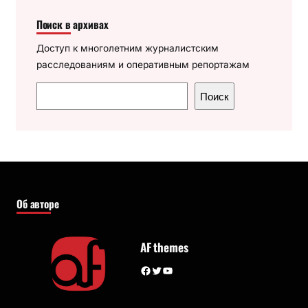
Поиск в архивах
Доступ к многолетним журналистским
расследованиям и оперативным репортажам
П
Поиск
о
и
с
к
Об авторе
AF themes
Facebook
Twitter
YouTube