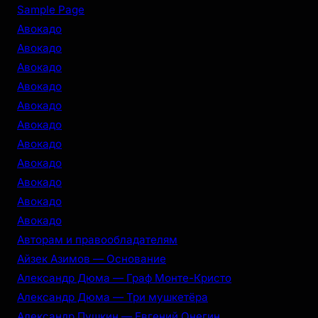
r
Sample Page
c
Авокадо
h
Авокадо
Авокадо
Авокадо
Авокадо
Авокадо
Авокадо
Авокадо
Авокадо
Авокадо
Авокадо
Авторам и правообладателям
Айзек Азимов — Основание
Александр Дюма — Граф Монте-Кристо
Александр Дюма — Три мушкетёра
Александр Пушкин — Евгений Онегин