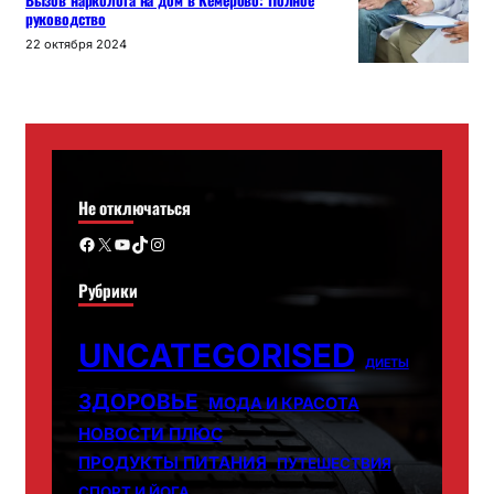
Вызов нарколога на дом в Кемерово: Полное
руководство
22 октября 2024
Не отключаться
Facebook
X
YouTube
TikTok
Instagram
Рубрики
UNCATEGORISED
ДИЕТЫ
ЗДОРОВЬЕ
МОДА И КРАСОТА
НОВОСТИ ПЛЮС
ПРОДУКТЫ ПИТАНИЯ
ПУТЕШЕСТВИЯ
СПОРТ И ЙОГА