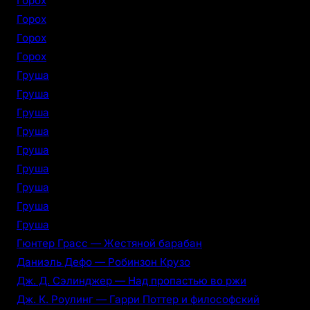
Горох
Горох
Горох
Горох
Груша
Груша
Груша
Груша
Груша
Груша
Груша
Груша
Груша
Гюнтер Грасс — Жестяной барабан
Даниэль Дефо — Робинзон Крузо
Дж. Д. Сэлинджер — Над пропастью во ржи
Дж. К. Роулинг — Гарри Поттер и философский