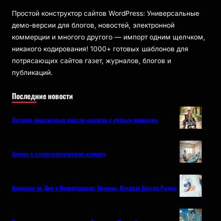
Простой конструктор сайтов WordPress: Универсальные
демо-версии для блогов, новостей, электронной
коммерции и многого другого — импорт одним щелчком,
никакого кодирования! 1000+ готовых шаблонов для
потрясающих сайтов газет, журналов, блогов и
публикаций.
Последние новости
Детские инвалидные кресла-коляски с ручным приводом
Запись в стоматологическую клинику
Нарколог на Дом в Новокузнецке: Помощь, Которая Всегда Рядом