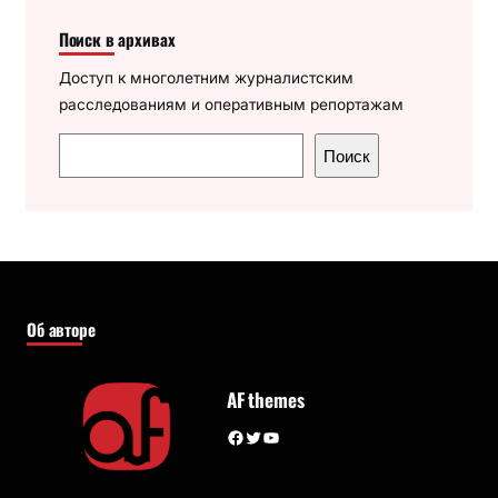
Поиск в архивах
Доступ к многолетним журналистским
расследованиям и оперативным репортажам
П
Поиск
о
и
с
к
Об авторе
AF themes
Facebook
Twitter
YouTube