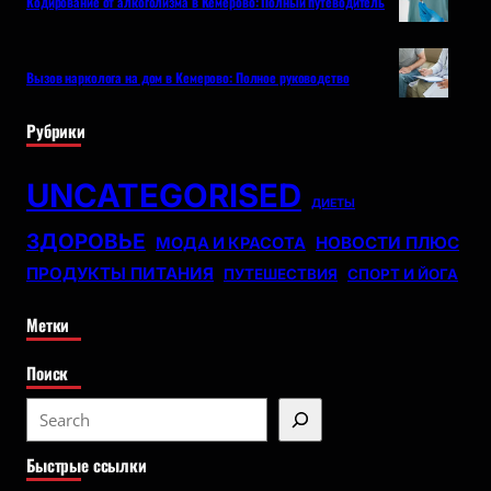
Кодирование от алкоголизма в Кемерово: Полный путеводитель
Вызов нарколога на дом в Кемерово: Полное руководство
Рубрики
UNCATEGORISED
ДИЕТЫ
ЗДОРОВЬЕ
НОВОСТИ ПЛЮС
МОДА И КРАСОТА
ПРОДУКТЫ ПИТАНИЯ
ПУТЕШЕСТВИЯ
СПОРТ И ЙОГА
Метки
Поиск
S
e
Быстрые ссылки
a