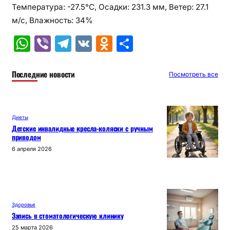
Температура: -27.5°C, Осадки: 231.3 мм, Ветер: 27.1
м/с, Влажность: 34%
W
Vi
T
V
O
О
h
b
el
K
d
т
at
er
e
n
п
Последние новости
Посмотреть все
s
gr
o
р
A
a
kl
а
Диеты
p
m
a
в
Детские инвалидные кресла-коляски с ручным
приводом
p
s
и
6 апреля 2026
s
т
ni
ь
ki
Здоровье
Запись в стоматологическую клинику
25 марта 2026