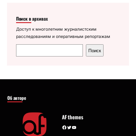
Поиск в архивах
Доступ к многолетним журналистским
расследованиям и оперативным репортажам
П
Поиск
о
и
с
к
Об авторе
AF themes
Facebook
Twitter
YouTube