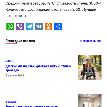
Средняя температура: 19°C, Стоимость отеля: 3000₽,
Количество достопримечательностей: 50, Лучший
сезон: лето
W
Vi
T
V
O
О
h
b
el
K
d
т
at
er
e
n
п
Последние новости
Посмотреть все
s
gr
o
р
A
a
kl
а
Диеты
p
m
a
в
Детские инвалидные кресла-коляски с ручным
приводом
p
s
и
6 апреля 2026
s
т
ni
ь
ki
Здоровье
Запись в стоматологическую клинику