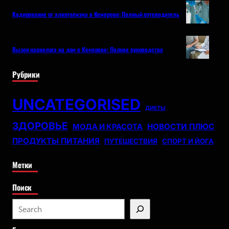
Кодирование от алкоголизма в Кемерово: Полный путеводитель
Вызов нарколога на дом в Кемерово: Полное руководство
Рубрики
UNCATEGORISED
ДИЕТЫ
ЗДОРОВЬЕ
НОВОСТИ ПЛЮС
МОДА И КРАСОТА
ПРОДУКТЫ ПИТАНИЯ
ПУТЕШЕСТВИЯ
СПОРТ И ЙОГА
Метки
Поиск
S
e