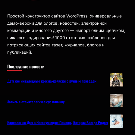
Простой конструктор сайтов WordPress: Универсальные
демо-версии для блогов, новостей, электронной
коммерции и многого другого — импорт одним щелчком,
никакого кодирования! 1000+ готовых шаблонов для
потрясающих сайтов газет, журналов, блогов и
публикаций.
Последние новости
Детские инвалидные кресла-коляски с ручным приводом
Запись в стоматологическую клинику
Нарколог на Дом в Новокузнецке: Помощь, Которая Всегда Рядом