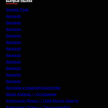
Быстрые ссылки
a
r
Sample Page
c
Авокадо
h
Авокадо
Авокадо
Авокадо
Авокадо
Авокадо
Авокадо
Авокадо
Авокадо
Авокадо
Авокадо
Авторам и правообладателям
Айзек Азимов — Основание
Александр Дюма — Граф Монте-Кристо
Александр Дюма — Три мушкетёра