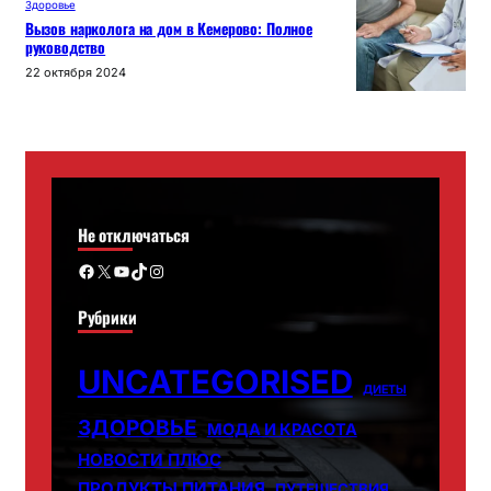
Здоровье
Вызов нарколога на дом в Кемерово: Полное
руководство
22 октября 2024
Не отключаться
Facebook
X
YouTube
TikTok
Instagram
Рубрики
UNCATEGORISED
ДИЕТЫ
ЗДОРОВЬЕ
МОДА И КРАСОТА
НОВОСТИ ПЛЮС
ПРОДУКТЫ ПИТАНИЯ
ПУТЕШЕСТВИЯ