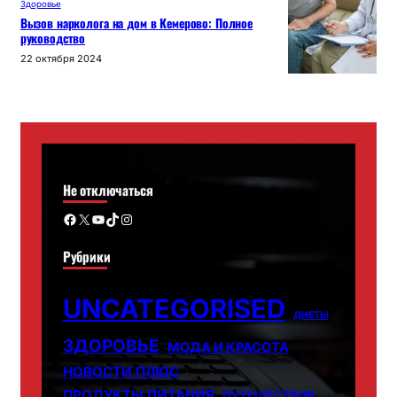
Здоровье
Вызов нарколога на дом в Кемерово: Полное
руководство
22 октября 2024
Не отключаться
Facebook
X
YouTube
TikTok
Instagram
Рубрики
UNCATEGORISED
ДИЕТЫ
ЗДОРОВЬЕ
МОДА И КРАСОТА
НОВОСТИ ПЛЮС
ПРОДУКТЫ ПИТАНИЯ
ПУТЕШЕСТВИЯ