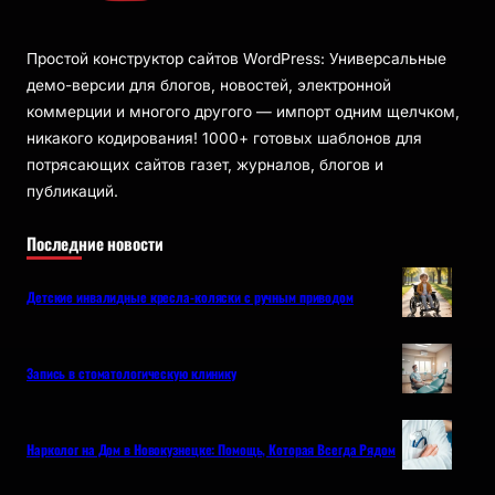
Простой конструктор сайтов WordPress: Универсальные
демо-версии для блогов, новостей, электронной
коммерции и многого другого — импорт одним щелчком,
никакого кодирования! 1000+ готовых шаблонов для
потрясающих сайтов газет, журналов, блогов и
публикаций.
Последние новости
Детские инвалидные кресла-коляски с ручным приводом
Запись в стоматологическую клинику
Нарколог на Дом в Новокузнецке: Помощь, Которая Всегда Рядом