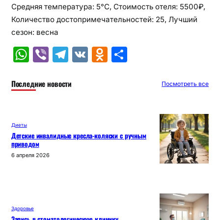
Средняя температура: 5°C, Стоимость отеля: 5500₽,
Количество достопримечательностей: 25, Лучший
сезон: весна
W
Vi
T
V
O
О
h
b
el
K
d
т
at
er
e
n
п
Последние новости
Посмотреть все
s
gr
o
р
A
a
kl
а
Диеты
p
m
a
в
Детские инвалидные кресла-коляски с ручным
приводом
p
s
и
6 апреля 2026
s
т
ni
ь
ki
Здоровье
Запись в стоматологическую клинику