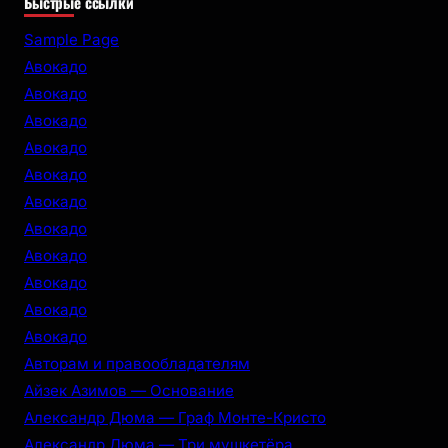
Быстрые ссылки
a
r
Sample Page
c
Авокадо
h
Авокадо
Авокадо
Авокадо
Авокадо
Авокадо
Авокадо
Авокадо
Авокадо
Авокадо
Авокадо
Авторам и правообладателям
Айзек Азимов — Основание
Александр Дюма — Граф Монте-Кристо
Александр Дюма — Три мушкетёра