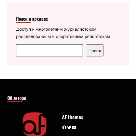
Поиск в архивах
Доступ к многолетним журналистским
расследованиям и оперативным репортажам
П
Поиск
о
и
с
к
Об авторе
AF themes
Facebook
Twitter
YouTube