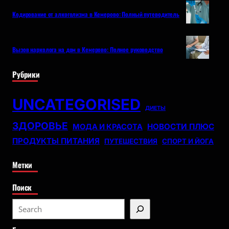
Кодирование от алкоголизма в Кемерово: Полный путеводитель
Вызов нарколога на дом в Кемерово: Полное руководство
Рубрики
UNCATEGORISED
ДИЕТЫ
ЗДОРОВЬЕ
НОВОСТИ ПЛЮС
МОДА И КРАСОТА
ПРОДУКТЫ ПИТАНИЯ
ПУТЕШЕСТВИЯ
СПОРТ И ЙОГА
Метки
Поиск
S
e