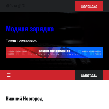
Перейти
Facebook
X
YouTube
TikTok
Instagram
Подписка
к
содержимому
Модная зарядка
Тренд тренировок
Смотреть
Нижний Новгород