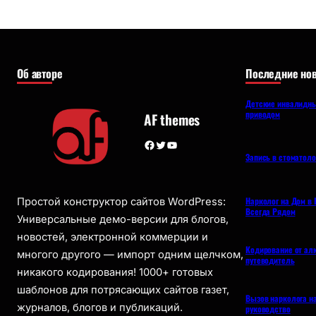
Об авторе
Последние нов
Детские инвалидны
приводом
AF themes
Facebook
Twitter
YouTube
Запись в стоматол
Нарколог на Дом в 
Простой конструктор сайтов WordPress:
Всегда Рядом
Универсальные демо-версии для блогов,
новостей, электронной коммерции и
Кодирование от ал
многого другого — импорт одним щелчком,
путеводитель
никакого кодирования! 1000+ готовых
шаблонов для потрясающих сайтов газет,
Вызов нарколога н
журналов, блогов и публикаций.
руководство