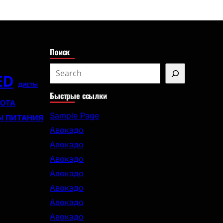
с
к
Поиск
S
ED
e
ДИЕТЫ
Быстрые ссылки
a
СОТА
r
Sample Page
Ы ПИТАНИЯ
c
Авокадо
h
Авокадо
Авокадо
Авокадо
Авокадо
Авокадо
Авокадо