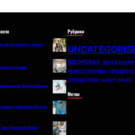
ости
Рубрики
е кресла-коляски с ручным
UNCATEGORIS
ЗДОРОВЬЕ
МОДА И КРА
огическую клинику
НОВОСТИ ПЛЮС
ПРОДУКТ
ПУТЕШЕСТВИЯ
СПОРТ И ЙОГА
Новокузнецке: Помощь, Которая
Метки
коголизма в Кемерово: Полный
а дом в Кемерово: Полное