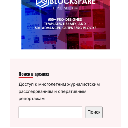
Поиск в архивах
Доступ к многолетним журналистским
расследованиям и оперативным
репортажам
П
Поиск
о
и