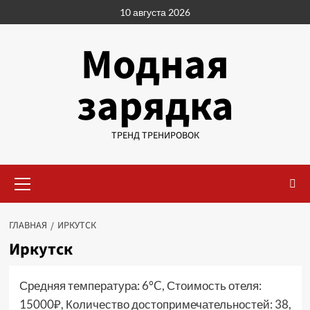
Перейти
10 августа 2026
к
содержимому
Модная
зарядка
ТРЕНД ТРЕНИРОВОК
Основное
меню
ГЛАВНАЯ
ИРКУТСК
Иркутск
Средняя температура: 6°C, Стоимость отеля:
15000₽, Количество достопримечательностей: 38,