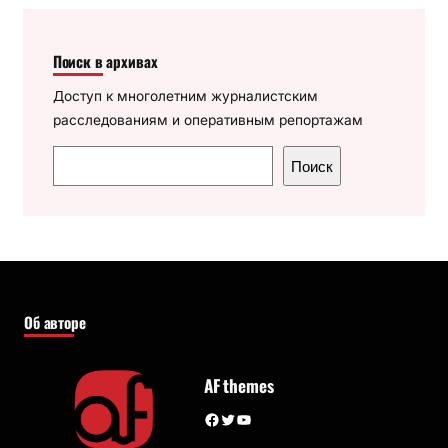
Поиск в архивах
Доступ к многолетним журналистским
расследованиям и оперативным репортажам
П
Поиск
о
и
с
к
Об авторе
AF themes
Facebook
Twitter
YouTube