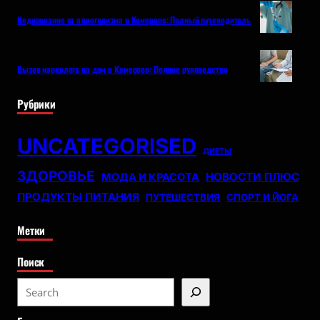
Кодирование от алкоголизма в Кемерово: Полный путеводитель
Вызов нарколога на дом в Кемерово: Полное руководство
Рубрики
UNCATEGORISED
ДИЕТЫ
ЗДОРОВЬЕ
НОВОСТИ ПЛЮС
МОДА И КРАСОТА
ПРОДУКТЫ ПИТАНИЯ
ПУТЕШЕСТВИЯ
СПОРТ И ЙОГА
Метки
Поиск
S
e