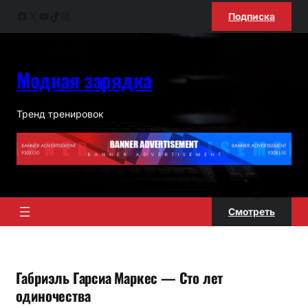
Перейти
Facebook
X
YouTube
TikTok
Instagram
Подписка
к
содержимому
Модная зарядка
Тренд тренировок
Смотреть
Габриэль Гарсиа Маркес — Сто лет
одиночества