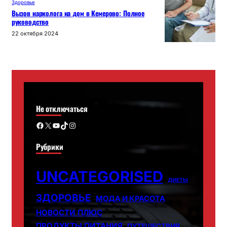
Здоровье
Вызов нарколога на дом в Кемерово: Полное
руководство
22 октября 2024
Не отключаться
Facebook
X
YouTube
TikTok
Instagram
Рубрики
UNCATEGORISED
ДИЕТЫ
ЗДОРОВЬЕ
МОДА И КРАСОТА
НОВОСТИ ПЛЮС
ПРОДУКТЫ ПИТАНИЯ
ПУТЕШЕСТВИЯ