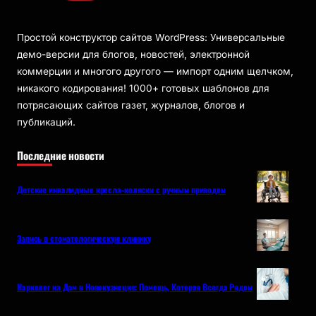
Простой конструктор сайтов WordPress: Универсальные
демо-версии для блогов, новостей, электронной
коммерции и многого другого — импорт одним щелчком,
никакого кодирования! 1000+ готовых шаблонов для
потрясающих сайтов газет, журналов, блогов и
публикаций.
Последние новости
Детские инвалидные кресла-коляски с ручным приводом
Запись в стоматологическую клинику
Нарколог на Дом в Новокузнецке: Помощь, Которая Всегда Рядом