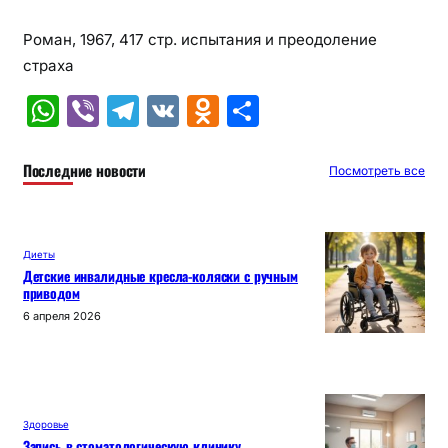
Роман, 1967, 417 стр. испытания и преодоление
страха
W
Vi
T
V
O
О
h
b
el
K
d
т
at
er
e
n
п
Последние новости
Посмотреть все
s
gr
o
р
A
a
kl
а
Диеты
p
m
a
в
Детские инвалидные кресла-коляски с ручным
приводом
p
s
и
6 апреля 2026
s
т
ni
ь
ki
Здоровье
Запись в стоматологическую клинику