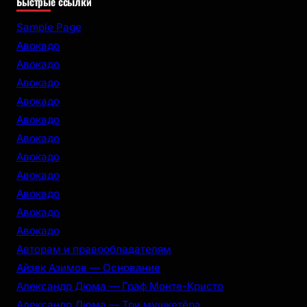
Быстрые ссылки
a
r
Sample Page
c
Авокадо
h
Авокадо
Авокадо
Авокадо
Авокадо
Авокадо
Авокадо
Авокадо
Авокадо
Авокадо
Авокадо
Авторам и правообладателям
Айзек Азимов — Основание
Александр Дюма — Граф Монте-Кристо
Александр Дюма — Три мушкетёра