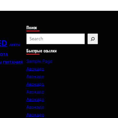
с
к
Поиск
S
ED
e
ДИЕТЫ
Быстрые ссылки
a
СОТА
r
Sample Page
Ы ПИТАНИЯ
c
Авокадо
h
Авокадо
Авокадо
Авокадо
Авокадо
Авокадо
Авокадо