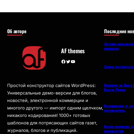
Об авторе
Последние нов
Детские инвалидны
приводом
AF themes
Facebook
Twitter
YouTube
Запись в стоматол
Нарколог на Дом в 
Простой конструктор сайтов WordPress:
Всегда Рядом
Универсальные демо-версии для блогов,
новостей, электронной коммерции и
Кодирование от ал
многого другого — импорт одним щелчком,
путеводитель
никакого кодирования! 1000+ готовых
шаблонов для потрясающих сайтов газет,
Вызов нарколога н
журналов, блогов и публикаций.
руководство