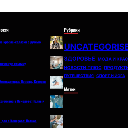
ости
Рубрики
е кресла-коляски с ручным
UNCATEGORIS
ЗДОРОВЬЕ
МОДА И КРА
огическую клинику
НОВОСТИ ПЛЮС
ПРОДУКТ
ПУТЕШЕСТВИЯ
СПОРТ И ЙОГА
Новокузнецке: Помощь, Которая
Метки
коголизма в Кемерово: Полный
а дом в Кемерово: Полное