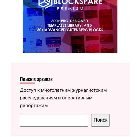
Поиск в архивах
Доступ к многолетним журналистским
расследованиям и оперативным
репортажам
П
Поиск
о
и