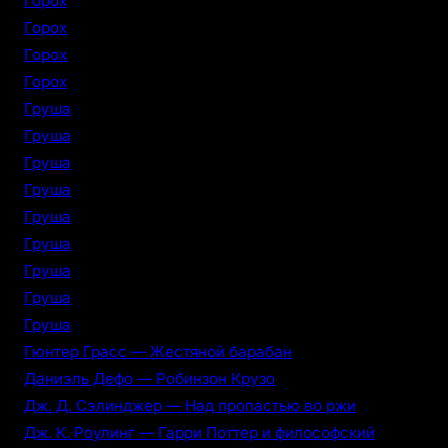
Горох
Горох
Горох
Горох
Груша
Груша
Груша
Груша
Груша
Груша
Груша
Груша
Груша
Гюнтер Грасс — Жестяной барабан
Даниэль Дефо — Робинзон Крузо
Дж. Д. Сэлинджер — Над пропастью во ржи
Дж. К. Роулинг — Гарри Поттер и философский