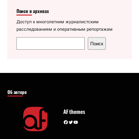
Поиск в архивах
Доступ к многолетним журналистским
расследованиям и оперативным репортажам
П
Поиск
о
и
с
к
Об авторе
AF themes
Facebook
Twitter
YouTube