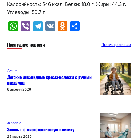
Калорийность: 546 ккал, Белки: 18.0 г, Жиры: 44.3 г,
Углеводы: 50.7 г
W
Vi
T
V
O
О
h
b
el
K
d
т
at
er
e
n
п
Последние новости
Посмотреть все
s
gr
o
р
A
a
kl
а
Диеты
p
m
a
в
Детские инвалидные кресла-коляски с ручным
приводом
p
s
и
6 апреля 2026
s
т
ni
ь
ki
Здоровье
Запись в стоматологическую клинику
25 марта 2026