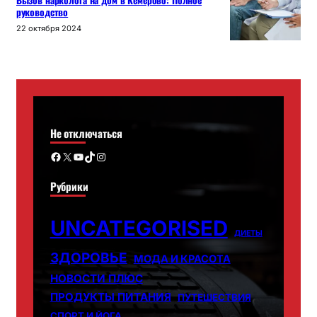
Вызов нарколога на дом в Кемерово: Полное
руководство
22 октября 2024
Не отключаться
Facebook
X
YouTube
TikTok
Instagram
Рубрики
UNCATEGORISED
ДИЕТЫ
ЗДОРОВЬЕ
МОДА И КРАСОТА
НОВОСТИ ПЛЮС
ПРОДУКТЫ ПИТАНИЯ
ПУТЕШЕСТВИЯ
СПОРТ И ЙОГА