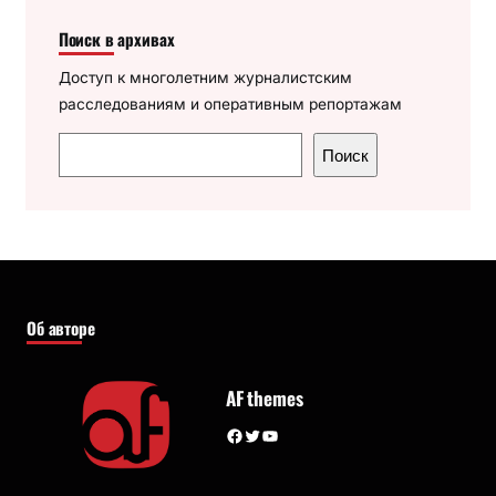
Поиск в архивах
Доступ к многолетним журналистским
расследованиям и оперативным репортажам
П
Поиск
о
и
с
к
Об авторе
AF themes
Facebook
Twitter
YouTube