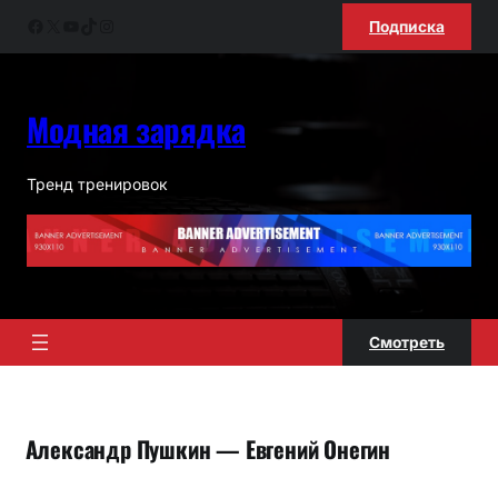
Перейти
Facebook
X
YouTube
TikTok
Instagram
Подписка
к
содержимому
Модная зарядка
Тренд тренировок
Смотреть
Александр Пушкин — Евгений Онегин