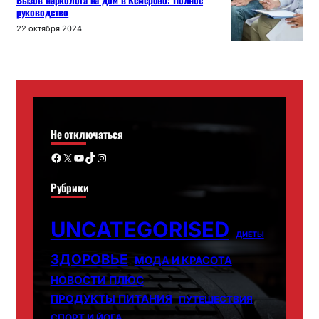
Вызов нарколога на дом в Кемерово: Полное
руководство
22 октября 2024
Не отключаться
Facebook
X
YouTube
TikTok
Instagram
Рубрики
UNCATEGORISED
ДИЕТЫ
ЗДОРОВЬЕ
МОДА И КРАСОТА
НОВОСТИ ПЛЮС
ПРОДУКТЫ ПИТАНИЯ
ПУТЕШЕСТВИЯ
СПОРТ И ЙОГА