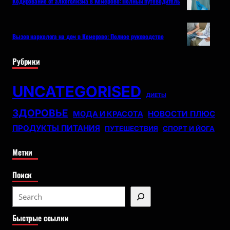
Кодирование от алкоголизма в Кемерово: Полный путеводитель
Вызов нарколога на дом в Кемерово: Полное руководство
Рубрики
UNCATEGORISED
ДИЕТЫ
ЗДОРОВЬЕ
НОВОСТИ ПЛЮС
МОДА И КРАСОТА
ПРОДУКТЫ ПИТАНИЯ
ПУТЕШЕСТВИЯ
СПОРТ И ЙОГА
Метки
Поиск
S
e
Быстрые ссылки
a