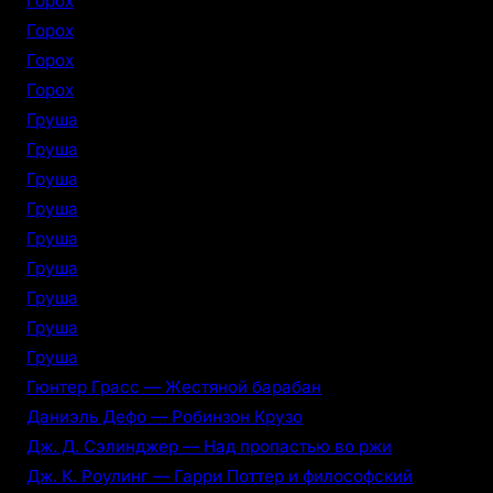
Горох
Горох
Горох
Горох
Груша
Груша
Груша
Груша
Груша
Груша
Груша
Груша
Груша
Гюнтер Грасс — Жестяной барабан
Даниэль Дефо — Робинзон Крузо
Дж. Д. Сэлинджер — Над пропастью во ржи
Дж. К. Роулинг — Гарри Поттер и философский