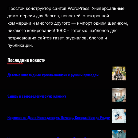
Простой конструктор сайтов WordPress: Универсальные
демо-версии для блогов, новостей, электронной
коммерции и многого другого — импорт одним щелчком,
никакого кодирования! 1000+ готовых шаблонов для
потрясающих сайтов газет, журналов, блогов и
публикаций.
Последние новости
Детские инвалидные кресла-коляски с ручным приводом
Запись в стоматологическую клинику
Нарколог на Дом в Новокузнецке: Помощь, Которая Всегда Рядом