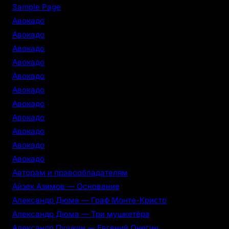
r
Sample Page
c
Авокадо
h
Авокадо
Авокадо
Авокадо
Авокадо
Авокадо
Авокадо
Авокадо
Авокадо
Авокадо
Авокадо
Авторам и правообладателям
Айзек Азимов — Основание
Александр Дюма — Граф Монте-Кристо
Александр Дюма — Три мушкетёра
Александр Пушкин — Евгений Онегин