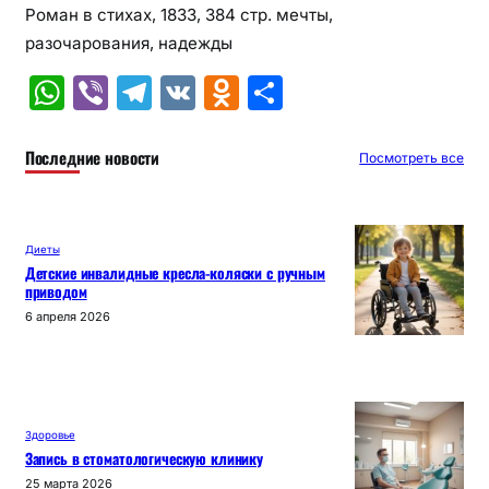
Роман в стихах, 1833, 384 стр. мечты,
разочарования, надежды
W
Vi
T
V
O
О
h
b
el
K
d
т
at
er
e
n
п
Последние новости
Посмотреть все
s
gr
o
р
A
a
kl
а
Диеты
p
m
a
в
Детские инвалидные кресла-коляски с ручным
приводом
p
s
и
6 апреля 2026
s
т
ni
ь
ki
Здоровье
Запись в стоматологическую клинику
25 марта 2026