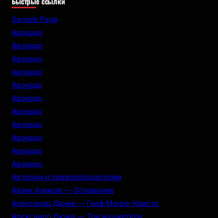
Быстрые ссылки
a
r
Sample Page
c
Авокадо
h
Авокадо
Авокадо
Авокадо
Авокадо
Авокадо
Авокадо
Авокадо
Авокадо
Авокадо
Авокадо
Авторам и правообладателям
Айзек Азимов — Основание
Александр Дюма — Граф Монте-Кристо
Александр Дюма — Три мушкетёра