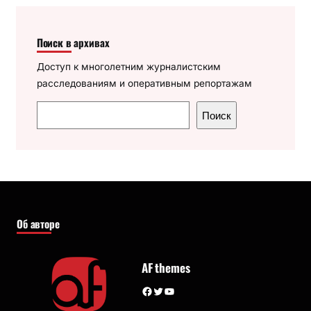
Поиск в архивах
Доступ к многолетним журналистским
расследованиям и оперативным репортажам
П
Поиск
о
и
с
к
Об авторе
AF themes
Facebook
Twitter
YouTube