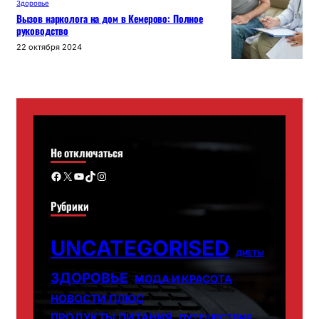
Здоровье
Вызов нарколога на дом в Кемерово: Полное
руководство
22 октября 2024
Не отключаться
Facebook
X
YouTube
TikTok
Instagram
Рубрики
UNCATEGORISED
ДИЕТЫ
ЗДОРОВЬЕ
МОДА И КРАСОТА
НОВОСТИ ПЛЮС
ПРОДУКТЫ ПИТАНИЯ
ПУТЕШЕСТВИЯ