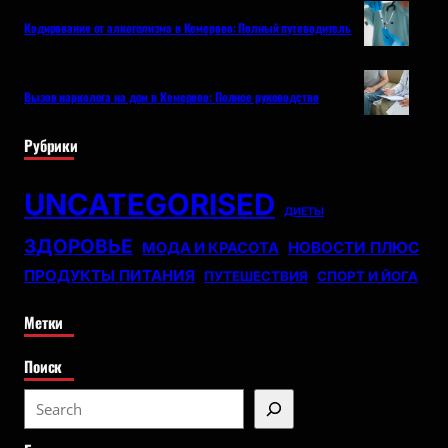
Кодирование от алкоголизма в Кемерово: Полный путеводитель
Вызов нарколога на дом в Кемерово: Полное руководство
Рубрики
UNCATEGORISED
ДИЕТЫ
ЗДОРОВЬЕ
НОВОСТИ ПЛЮС
МОДА И КРАСОТА
ПРОДУКТЫ ПИТАНИЯ
ПУТЕШЕСТВИЯ
СПОРТ И ЙОГА
Метки
Поиск
S
e