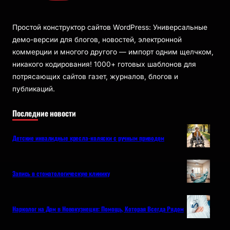
Простой конструктор сайтов WordPress: Универсальные
демо-версии для блогов, новостей, электронной
коммерции и многого другого — импорт одним щелчком,
никакого кодирования! 1000+ готовых шаблонов для
потрясающих сайтов газет, журналов, блогов и
публикаций.
Последние новости
Детские инвалидные кресла-коляски с ручным приводом
Запись в стоматологическую клинику
Нарколог на Дом в Новокузнецке: Помощь, Которая Всегда Рядом