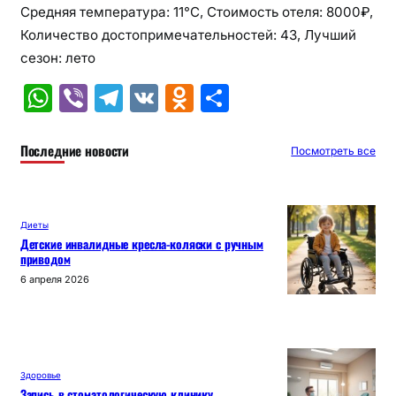
Средняя температура: 11°C, Стоимость отеля: 8000₽,
Количество достопримечательностей: 43, Лучший
сезон: лето
W
Vi
T
V
O
О
h
b
el
K
d
т
at
er
e
n
п
Последние новости
Посмотреть все
s
gr
o
р
A
a
kl
а
Диеты
p
m
a
в
Детские инвалидные кресла-коляски с ручным
приводом
p
s
и
6 апреля 2026
s
т
ni
ь
ki
Здоровье
Запись в стоматологическую клинику