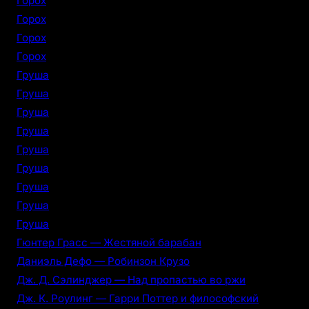
Горох
Горох
Горох
Горох
Груша
Груша
Груша
Груша
Груша
Груша
Груша
Груша
Груша
Гюнтер Грасс — Жестяной барабан
Даниэль Дефо — Робинзон Крузо
Дж. Д. Сэлинджер — Над пропастью во ржи
Дж. К. Роулинг — Гарри Поттер и философский