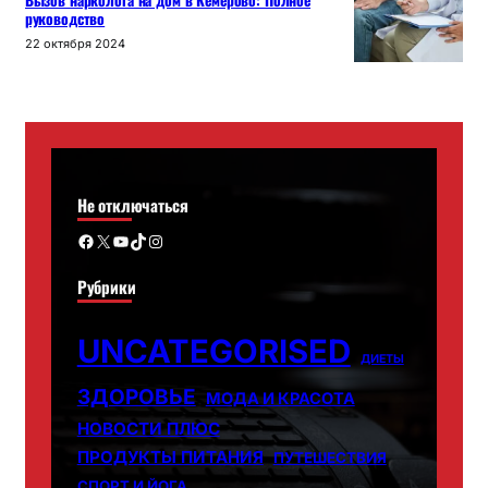
Вызов нарколога на дом в Кемерово: Полное
руководство
22 октября 2024
Не отключаться
Facebook
X
YouTube
TikTok
Instagram
Рубрики
UNCATEGORISED
ДИЕТЫ
ЗДОРОВЬЕ
МОДА И КРАСОТА
НОВОСТИ ПЛЮС
ПРОДУКТЫ ПИТАНИЯ
ПУТЕШЕСТВИЯ
СПОРТ И ЙОГА