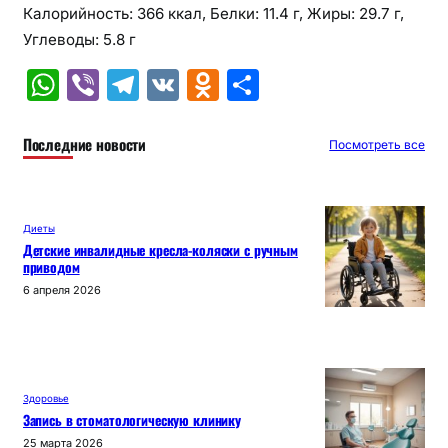
Калорийность: 366 ккал, Белки: 11.4 г, Жиры: 29.7 г,
Углеводы: 5.8 г
W
Vi
T
V
O
О
h
b
el
K
d
т
at
er
e
n
п
Последние новости
Посмотреть все
s
gr
o
р
A
a
kl
а
Диеты
p
m
a
в
Детские инвалидные кресла-коляски с ручным
приводом
p
s
и
6 апреля 2026
s
т
ni
ь
ki
Здоровье
Запись в стоматологическую клинику
25 марта 2026