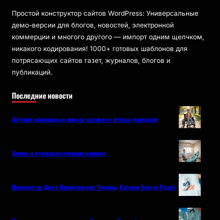
Простой конструктор сайтов WordPress: Универсальные
демо-версии для блогов, новостей, электронной
коммерции и многого другого — импорт одним щелчком,
никакого кодирования! 1000+ готовых шаблонов для
потрясающих сайтов газет, журналов, блогов и
публикаций.
Последние новости
Детские инвалидные кресла-коляски с ручным приводом
Запись в стоматологическую клинику
Нарколог на Дом в Новокузнецке: Помощь, Которая Всегда Рядом