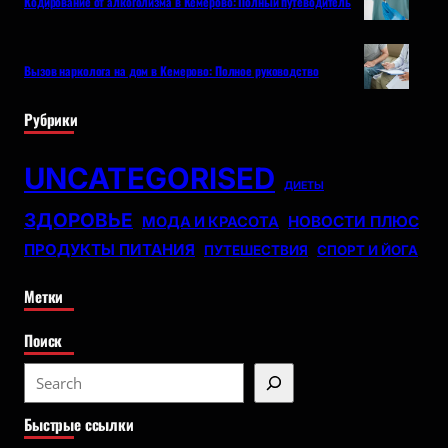
Кодирование от алкоголизма в Кемерово: Полный путеводитель
Вызов нарколога на дом в Кемерово: Полное руководство
Рубрики
UNCATEGORISED
ДИЕТЫ
ЗДОРОВЬЕ
НОВОСТИ ПЛЮС
МОДА И КРАСОТА
ПРОДУКТЫ ПИТАНИЯ
ПУТЕШЕСТВИЯ
СПОРТ И ЙОГА
Метки
Поиск
S
e
Быстрые ссылки
a