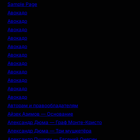
r
Sample Page
c
Авокадо
h
Авокадо
Авокадо
Авокадо
Авокадо
Авокадо
Авокадо
Авокадо
Авокадо
Авокадо
Авокадо
Авторам и правообладателям
Айзек Азимов — Основание
Александр Дюма — Граф Монте-Кристо
Александр Дюма — Три мушкетёра
Александр Пушкин — Евгений Онегин