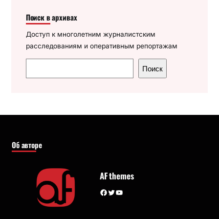
Поиск в архивах
Доступ к многолетним журналистским
расследованиям и оперативным репортажам
П
Поиск
о
и
с
к
Об авторе
AF themes
Facebook
Twitter
YouTube