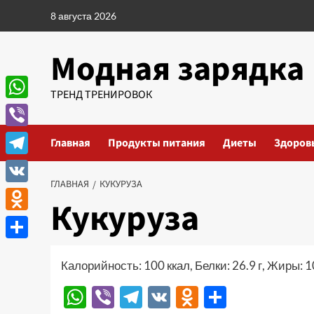
Перейти
8 августа 2026
к
содержимому
Модная зарядка
ТРЕНД ТРЕНИРОВОК
WhatsApp
Viber
Главная
Продукты питания
Диеты
Здоров
Telegram
ГЛАВНАЯ
КУКУРУЗА
VK
Кукуруза
Odnoklassniki
Отправить
Калорийность: 100 ккал, Белки: 26.9 г, Жиры: 10
WhatsApp
Viber
Telegram
VK
Odnoklassn
Отправи