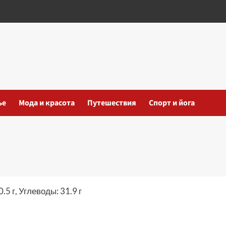
ье
Мода и красота
Путешествия
Спорт и йога
.5 г, Углеводы: 31.9 г
iki
ть